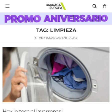
MI CUENTA

Catálogo
Escríbenos Aquí!!
Promo Aniversario
C
TAG: LIMPIEZA
Cocina
VER TODAS LAS ENTRADAS
Refrigeración
Lavado
Climatización
Hoy le toca al lavarropas!