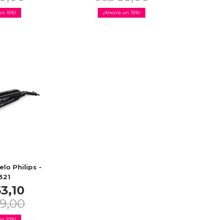
15
15
lo Philips -
321
53,10
9,00
10