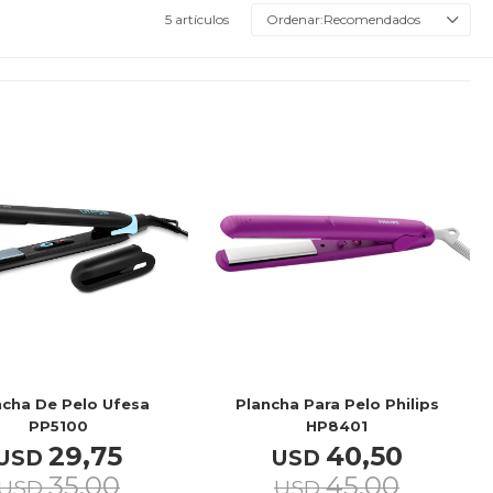
5 artículos
Recomendados
ncha De Pelo Ufesa
Plancha Para Pelo Philips
PP5100
HP8401
29,75
40,50
USD
USD
35,00
45,00
USD
USD