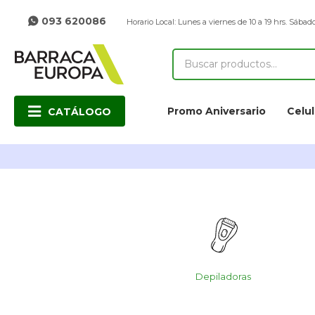
093 620086
Horario Local: Lunes a viernes de 10 a 19 hrs. Sábado
Promo Aniversario
Celul
CATÁLOGO
Depiladoras