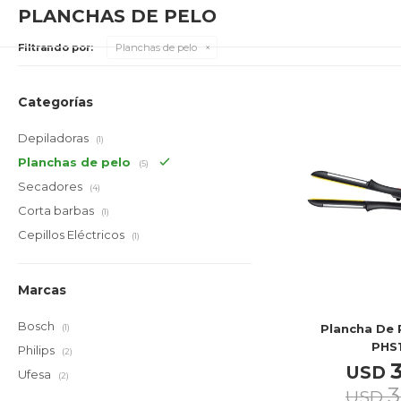
PLANCHAS DE PELO
Filtrando por:
Planchas de pelo
Categorías
Depiladoras
(1)
Planchas de pelo
(5)
Secadores
(4)
Corta barbas
(1)
Cepillos Eléctricos
(1)
Marcas
Bosch
Plancha De 
(1)
PHS1
Philips
(2)
USD
Ufesa
(2)
3
USD