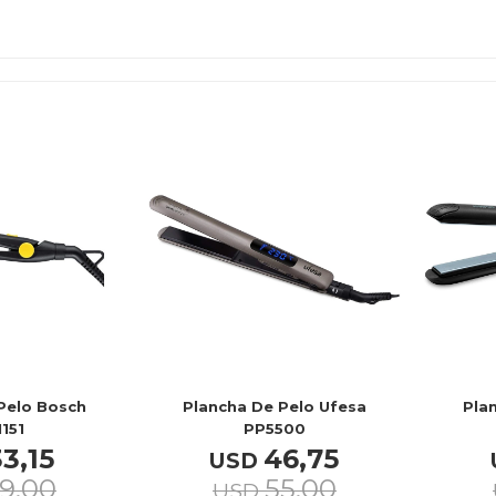
Pelo Bosch
Plancha De Pelo Ufesa
Pla
151
PP5500
33,15
46,75
USD
9,00
55,00
USD