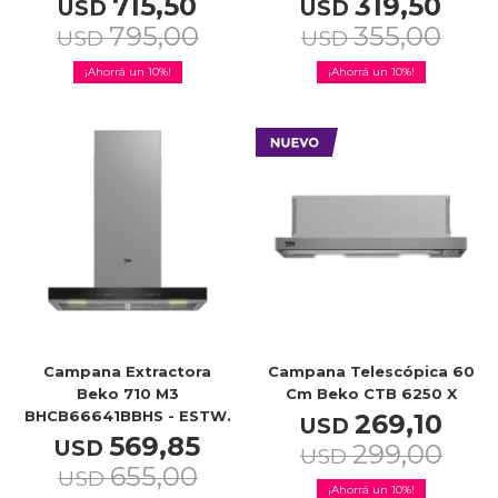
715,50
319,50
USD
USD
795,00
355,00
USD
USD
10
10
Campana Extractora
Campana Telescópica 60
Beko 710 M3
Cm Beko CTB 6250 X
BHCB66641BBHS - ESTW.
269,10
USD
569,85
USD
299,00
USD
655,00
USD
10