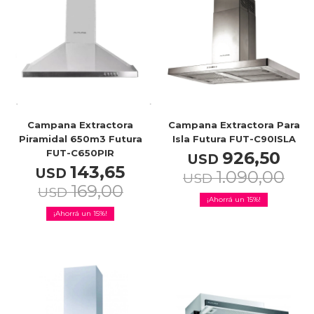
Campana Extractora
Campana Extractora Para
Piramidal 650m3 Futura
Isla Futura FUT-C90ISLA
FUT-C650PIR
926,50
USD
143,65
USD
1.090,00
USD
169,00
USD
15
15