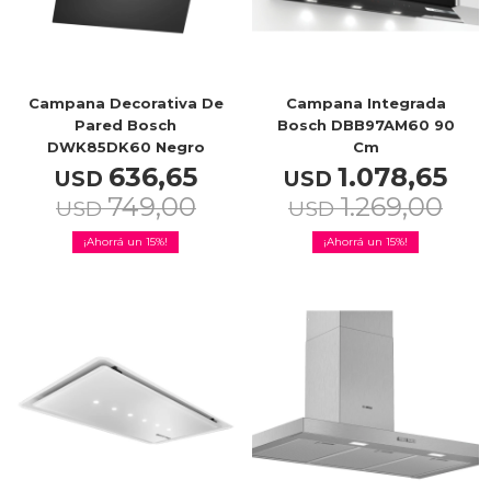
Service
Campana Decorativa De
Campana Integrada
Pared Bosch
Bosch DBB97AM60 90
DWK85DK60 Negro
Cm
636,65
1.078,65
USD
USD
749,00
1.269,00
USD
USD
15
15