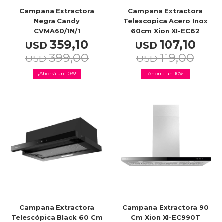
Campana Extractora
Campana Extractora
Negra Candy
Telescopica Acero Inox
CVMA60/1N/1
60cm Xion XI-EC62
359,10
107,10
USD
USD
399,00
119,00
USD
USD
10
10
Campana Extractora
Campana Extractora 90
Telescópica Black 60 Cm
Cm Xion XI-EC990T