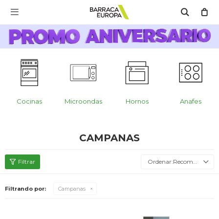
MI CUENTA

Catálogo
Escríbenos Aquí!!
Promo Aniversario
C
Cocina
Cocinas
Microondas
Hornos
Anafes
Refrigeración
CAMPANAS
Lavado
Recomendados
Filtrando por:
Campanas
Climatización