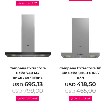
13
Campana Extractora
Campana Extractora 60
Beko 740 M3
Cm Beko BHCB 61622
BHCB96641BBHS
BXH
695,13
418,50
USD
USD
799,00
465,00
USD
USD
13
10