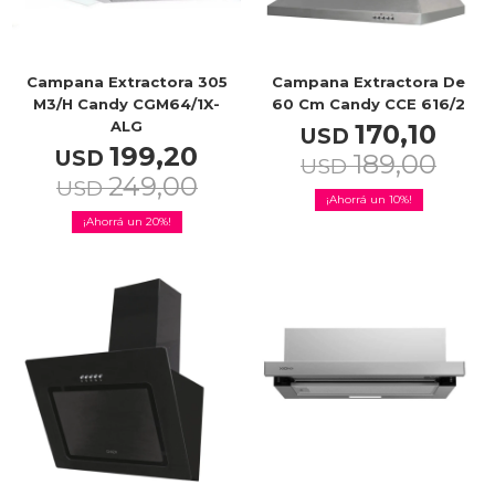
Campana Extractora 305
Campana Extractora De
M3/h Candy CGM64/1X-
60 Cm Candy CCE 616/2
ALG
170,10
USD
199,20
USD
189,00
USD
249,00
USD
10
20