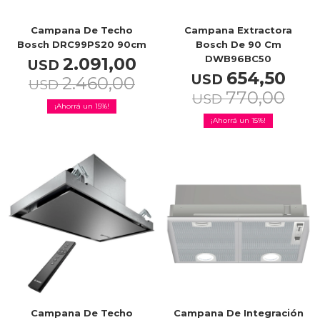
Campana De Techo
Campana Extractora
Bosch DRC99PS20 90cm
Bosch De 90 Cm
DWB96BC50
2.091,00
USD
654,50
USD
2.460,00
USD
770,00
USD
15
15
Campana De Techo
Campana De Integración