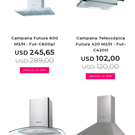
Campana Futura 600
Campana Telescópica
M3/h - Fut-C600pl
Futura 420 M3/h - Fut-
C420tl
245,65
USD
102,00
USD
289,00
USD
120,00
USD
15
15