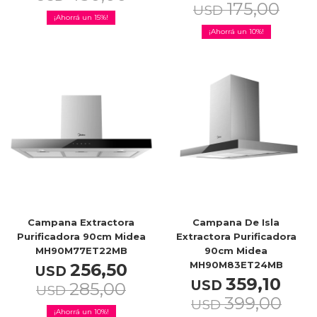
175,00
USD
15
10
Campana Extractora
Campana De Isla
Purificadora 90cm Midea
Extractora Purificadora
MH90M77ET22MB
90cm Midea
MH90M83ET24MB
256,50
USD
359,10
USD
285,00
USD
399,00
USD
10