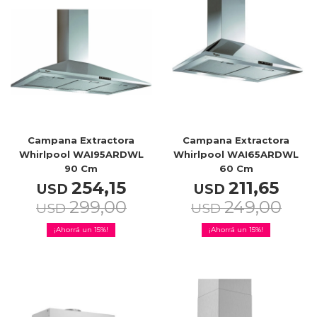
TV & Audio
Hogar
Campana Extractora
Campana Extractora
Whirlpool WAI95ARDWL
Whirlpool WAI65ARDWL
90 Cm
60 Cm
254,15
211,65
USD
USD
Baño
299,00
249,00
USD
USD
15
15
Cuidado personal