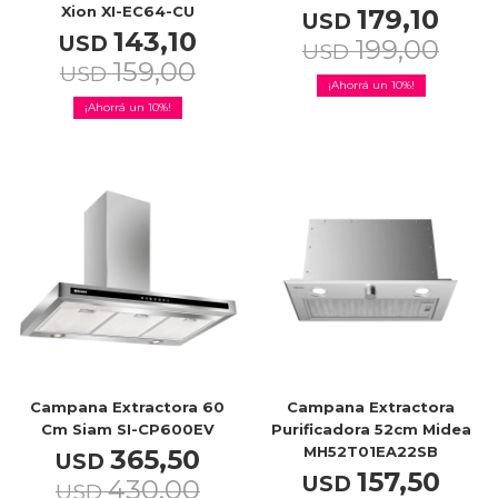
Xion XI-EC64-CU
179,10
USD
143,10
USD
199,00
USD
159,00
USD
10
10
Campana Extractora 60
Campana Extractora
Cm Siam SI-CP600EV
Purificadora 52cm Midea
MH52T01EA22SB
365,50
USD
157,50
USD
430,00
USD