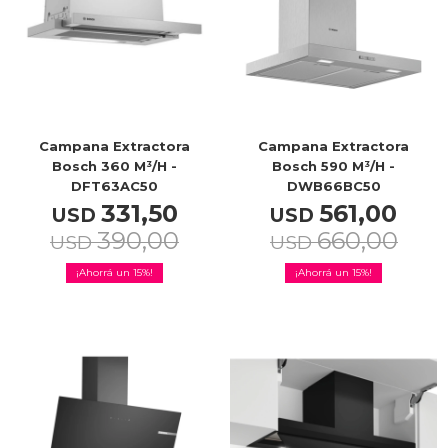
Celulares
Outlet
Campana Extractora
Campana Extractora
Bosch 360 M³/h -
Bosch 590 M³/h -
DFT63AC50
DWB66BC50
331,50
561,00
USD
USD
Mis pedidos
390,00
660,00
USD
USD
15
15
Atención Personalizada
Local