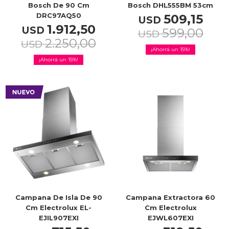
Bosch De 90 Cm
Bosch DHL555BM 53cm
DRC97AQ50
509,15
USD
1.912,50
USD
599,00
USD
2.250,00
USD
15
15
Campana De Isla De 90
Campana Extractora 60
Cm Electrolux EL-
Cm Electrolux
EJIL907EXI
EJWL607EXI