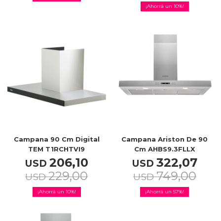
10
Campana 90 Cm Digital
Campana Ariston De 90
TEM T1RCHTVI9
Cm AHBS9.3FLLX
206,10
322,07
USD
USD
229,00
749,00
USD
USD
10
57