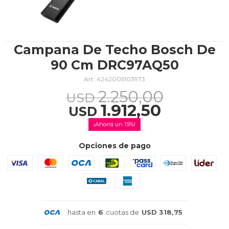
TV & Audio
Campana De Techo Bosch De
90 Cm DRC97AQ50
4242005103973
Hogar
2.250,00
USD
1.912,50
USD
15
Baño
Opciones de pago
Cuidado personal
hasta en
6
cuotas de
USD 318,75