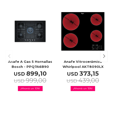
Anafe A Gas 5 Hornallas
Anafe Vitrocerámico
Bosch - PPQ7A6B90
Whirlpool AKT8090LX
899,10
373,15
USD
USD
999,00
439,00
USD
USD
10
15