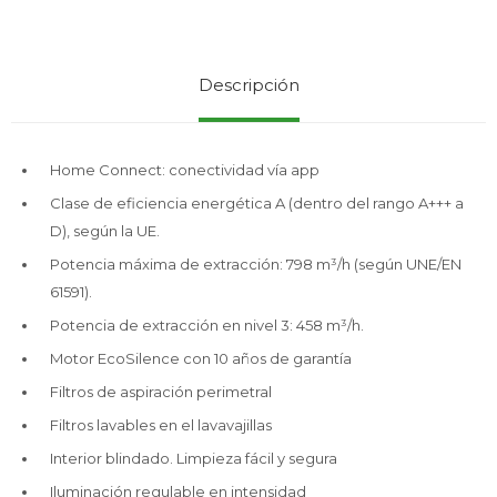
Service
Descripción
Home Connect: conectividad vía app
Clase de eficiencia energética A (dentro del rango A+++ a
D), según la UE.
Potencia máxima de extracción: 798 m³/h (según UNE/EN
61591).
Potencia de extracción en nivel 3: 458 m³/h.
Motor EcoSilence con 10 años de garantía
Filtros de aspiración perimetral
Filtros lavables en el lavavajillas
Interior blindado. Limpieza fácil y segura
Iluminación regulable en intensidad