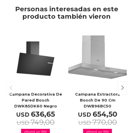
Personas interesadas en este
producto también vieron
Campana Decorativa De
Campana Extractora
Pared Bosch
Bosch De 90 Cm
DWK85DK60 Negro
DWB96BC50
636,65
654,50
USD
USD
749,00
770,00
USD
USD
15
15