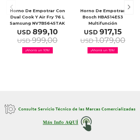
Horno De Empotrar Con
Horno De Empotrar
Dual Cook Y Air Fry 76 L
Bosch HBA514ES3
Samsung NV7B5645TAK
Multifunción
899,10
917,15
USD
USD
999,00
1.079,00
USD
USD
10
15