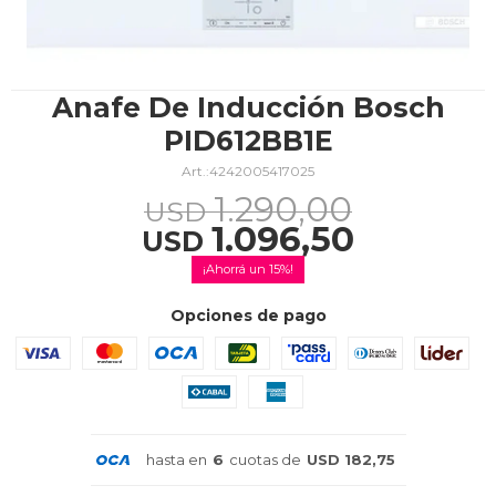
TV & Audio
Anafe De Inducción Bosch
PID612BB1E
4242005417025
Hogar
1.290,00
USD
1.096,50
USD
15
Baño
Opciones de pago
Cuidado personal
hasta en
6
cuotas de
USD 182,75