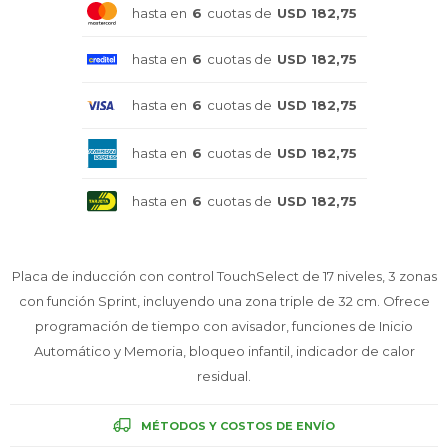
hasta en
6
cuotas de
USD 182,75
Celulares
hasta en
6
cuotas de
USD 182,75
hasta en
6
cuotas de
USD 182,75
Outlet
hasta en
6
cuotas de
USD 182,75
hasta en
6
cuotas de
USD 182,75
Mis pedidos
Placa de inducción con control TouchSelect de 17 niveles, 3 zonas
con función Sprint, incluyendo una zona triple de 32 cm. Ofrece
Atención Personalizada
programación de tiempo con avisador, funciones de Inicio
Automático y Memoria, bloqueo infantil, indicador de calor
residual.
Local
MÉTODOS Y COSTOS DE ENVÍO