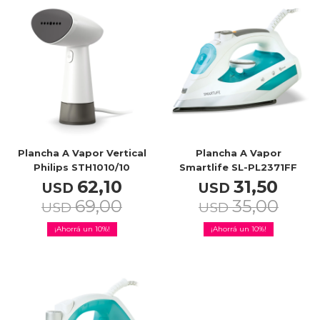
TV & Audio
Hogar
Plancha A Vapor Vertical
Plancha A Vapor
Philips STH1010/10
Smartlife SL-PL2371FF
62,10
31,50
USD
USD
Baño
69,00
35,00
USD
USD
10
10
Cuidado personal