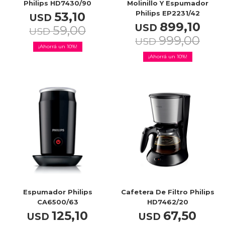
Philips HD7430/90
Molinillo Y Espumador
Philips EP2231/42
53,10
USD
899,10
USD
59,00
USD
999,00
USD
10
10
Espumador Philips
Cafetera De Filtro Philips
CA6500/63
HD7462/20
125,10
67,50
USD
USD