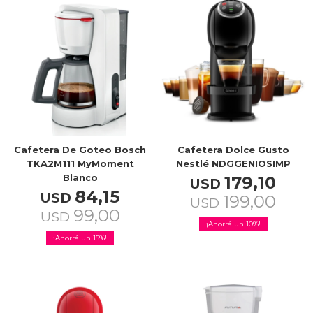
TV & Audio
Hogar
Cafetera De Goteo Bosch
Cafetera Dolce Gusto
TKA2M111 MyMoment
Nestlé NDGGENIOSIMP
Blanco
179,10
USD
Baño
84,15
USD
199,00
USD
99,00
USD
10
15
Cuidado personal