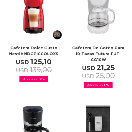
Celulares
Outlet
Cafetera Dolce Gusto
Cafetera De Goteo Para
Nestlé NDGPICCOLOXS
10 Tazas Futura FUT-
CG10W
125,10
USD
Mis pedidos
21,25
USD
139,00
USD
25,00
USD
10
15
Atención Personalizada
Local