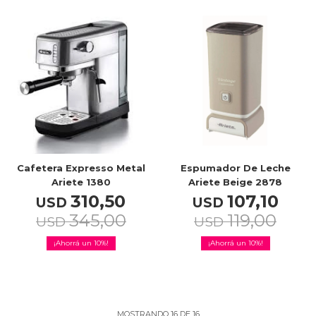
Cafetera Expresso Metal
Espumador De Leche
Ariete 1380
Ariete Beige 2878
310,50
107,10
USD
USD
345,00
119,00
USD
USD
10
10
MOSTRANDO
16
DE
16