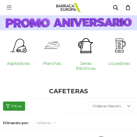
MI CUENTA

Catálogo
Escríbenos Aquí!!
Promo Aniversario
C
Cocina
Aspiradoras
Planchas
Jarras
Licuadoras
Eléctricas
Refrigeración
CAFETERAS
Lavado
Recomendados
Filtrando por:
Cafeteras
Climatización