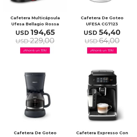
Cafetera Multicápsula
Cafetera De Goteo
Ufesa Bellagio Rossa
UFESA CG7123
194,65
54,40
USD
USD
229,00
64,00
USD
USD
15
15
Cafetera De Goteo
Cafetera Expresso Con