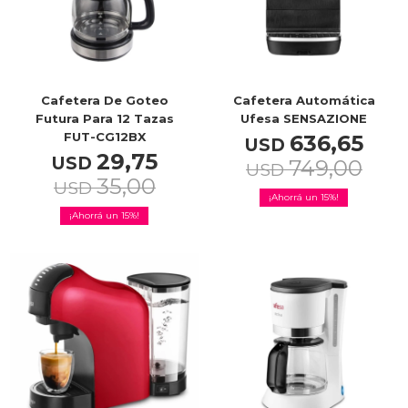
Service
Cafetera De Goteo
Cafetera Automática
Futura Para 12 Tazas
Ufesa SENSAZIONE
FUT-CG12BX
636,65
USD
29,75
USD
749,00
USD
35,00
USD
15
15