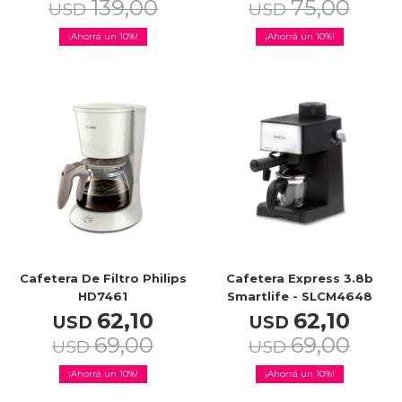
139,00
75,00
USD
USD
10
10
Cafetera De Filtro Philips
Cafetera Express 3.8b
HD7461
Smartlife - SLCM4648
62,10
62,10
USD
USD
69,00
69,00
USD
USD
10
10