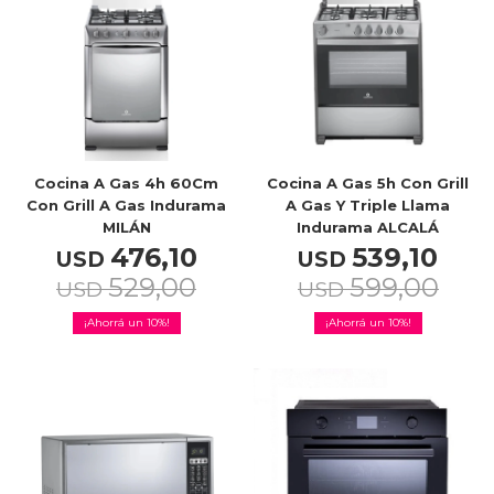
Celulares
Outlet
Cocina A Gas 4h 60Cm
Cocina A Gas 5h Con Grill
Con Grill A Gas Indurama
A Gas Y Triple Llama
MILÁN
Indurama ALCALÁ
Mis pedidos
476,10
539,10
USD
USD
529,00
599,00
USD
USD
10
10
Atención Personalizada
Local