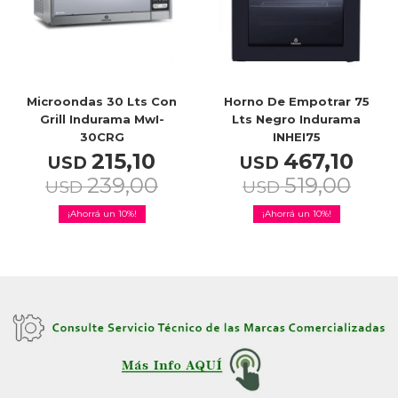
Service
Microondas 30 Lts Con
Horno De Empotrar 75
Grill Indurama MwI-
Lts Negro Indurama
30CRG
INHEI75
215,10
467,10
USD
USD
239,00
519,00
USD
USD
10
10