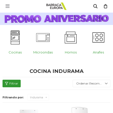
MI CUENTA

Catálogo
Escríbenos Aquí!!
Promo Aniversario
C
Cocina
Cocinas
Microondas
Hornos
Anafes
Refrigeración
COCINA INDURAMA
Lavado
Recomendados
Filtrando por:
Indurama
Climatización