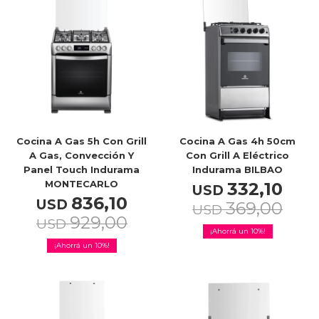
TV & Audio
Hogar
Cocina A Gas 5h Con Grill
Cocina A Gas 4h 50cm
A Gas, Convección Y
Con Grill A Eléctrico
Panel Touch Indurama
Indurama BILBAO
MONTECARLO
332,10
USD
Baño
836,10
USD
369,00
USD
929,00
USD
10
10
Cuidado personal