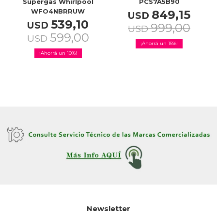
Supergas Whirlpool
PCS7A5B90
WFO4NBRRUW
849,15
USD
539,10
USD
999,00
USD
599,00
USD
15
10
Newsletter