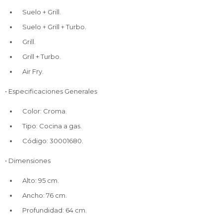
Suelo + Grill.
Suelo + Grill + Turbo.
Grill.
Grill + Turbo.
Air Fry.
• Especificaciones Generales
Color: Croma.
Tipo: Cocina a gas.
Código: 30001680.
• Dimensiones
Alto: 95 cm.
Ancho: 76 cm.
Profundidad: 64 cm.