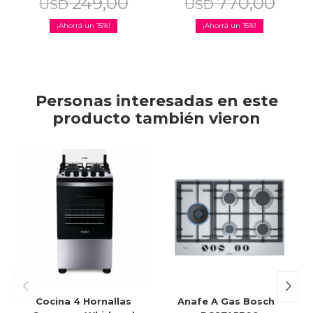
249,00
770,00
USD
USD
15
15
Personas interesadas en este
producto también vieron
Cocina 4 Hornallas
Anafe A Gas Bosch -