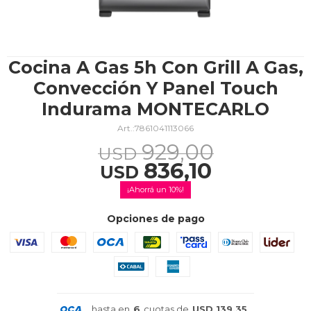
TV & Audio
Cocina A Gas 5h Con Grill A Gas,
Convección Y Panel Touch
Indurama MONTECARLO
Hogar
7861041113066
929,00
USD
836,10
USD
Baño
10
Opciones de pago
Cuidado personal
hasta en
6
cuotas de
USD 139,35