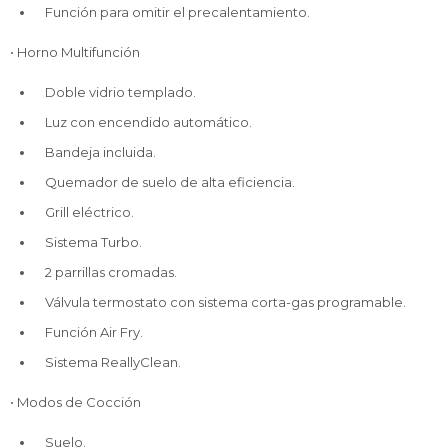
Función para omitir el precalentamiento.
• Horno Multifunción
Doble vidrio templado.
Luz con encendido automático.
Bandeja incluida.
Quemador de suelo de alta eficiencia.
Grill eléctrico.
Sistema Turbo.
2 parrillas cromadas.
Válvula termostato con sistema corta-gas programable.
Función Air Fry.
Sistema ReallyClean.
• Modos de Cocción
Suelo.