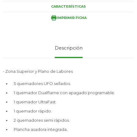
CARACTERÍSTICAS
IMPRIMIR FICHA
Service
Descripción
• Zona Superior y Plano de Labores
5 quemadores UFO sellados.
1 quemador Dualflame con apagado programable.
1 quemador UltraFast.
1 quemador rápido.
2 quemadores semi rápidos.
Plancha asadora integrada.