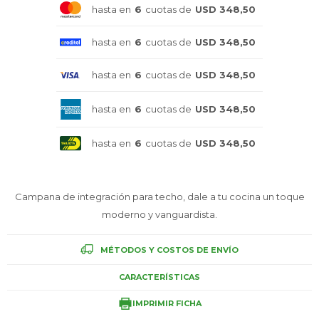
hasta en
6
cuotas de
USD 348,50
Celulares
hasta en
6
cuotas de
USD 348,50
hasta en
6
cuotas de
USD 348,50
Outlet
hasta en
6
cuotas de
USD 348,50
hasta en
6
cuotas de
USD 348,50
Mis pedidos
Campana de integración para techo, dale a tu cocina un toque
moderno y vanguardista.
Atención Personalizada
MÉTODOS Y COSTOS DE ENVÍO
CARACTERÍSTICAS
Local
IMPRIMIR FICHA