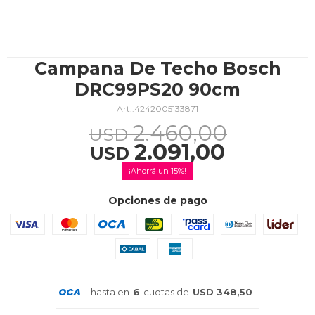
TV & Audio
Campana De Techo Bosch
DRC99PS20 90cm
4242005133871
Hogar
2.460,00
USD
2.091,00
USD
15
Baño
Opciones de pago
Cuidado personal
hasta en
6
cuotas de
USD 348,50