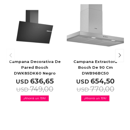
Campana Decorativa De
Campana Extractora
Pared Bosch
Bosch De 90 Cm
DWK85DK60 Negro
DWB96BC50
636,65
654,50
USD
USD
749,00
770,00
USD
USD
15
15