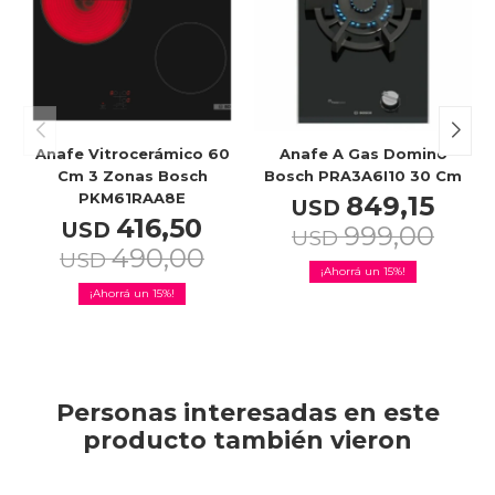
Anafe Vitrocerámico 60
Anafe A Gas Dominó
Cm 3 Zonas Bosch
Bosch PRA3A6I10 30 Cm
PKM61RAA8E
849,15
USD
416,50
USD
999,00
USD
490,00
USD
15
15
Personas interesadas en este
producto también vieron