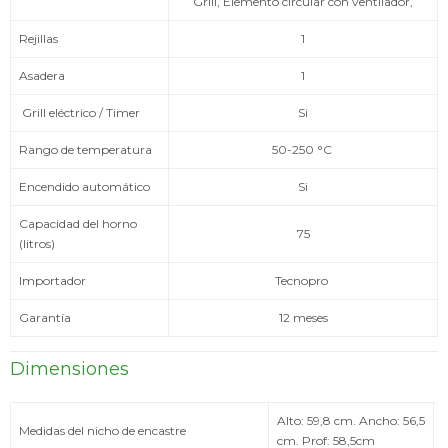
Grill, Elemento circular con ventilador,
Rejillas
1
Asadera
1
Grill eléctrico / Timer
Si
Rango de temperatura
50-250 °C
Encendido automático
Si
Capacidad del horno
75
(litros)
Importador
Tecnopro
Garantía
12 meses
Dimensiones
Alto: 59,8 cm. Ancho: 56,5
Medidas del nicho de encastre
cm. Prof: 58,5cm