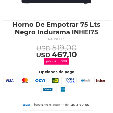
TV & Audio
Horno De Empotrar 75 Lts
Negro Indurama INHEI75
INHEI75
Hogar
519,00
USD
467,10
USD
10
Baño
Opciones de pago
Cuidado personal
hasta en
6
cuotas de
USD 77,85