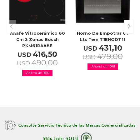
Anafe Vitrocerámico 60
Horno De Empotrar 67
Cm 3 Zonas Bosch
Lts Tem T1EHODT11
PKM61RAA8E
431,10
USD
416,50
USD
479,00
USD
490,00
USD
10
15