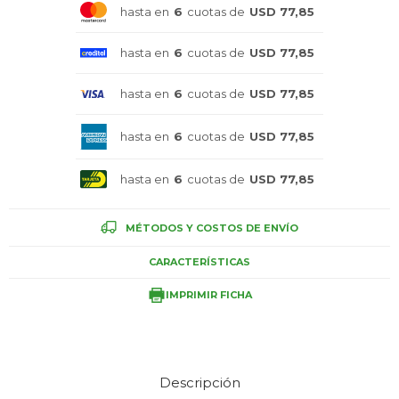
hasta en
6
cuotas de
USD 77,85
Celulares
hasta en
6
cuotas de
USD 77,85
hasta en
6
cuotas de
USD 77,85
Outlet
hasta en
6
cuotas de
USD 77,85
hasta en
6
cuotas de
USD 77,85
Mis pedidos
MÉTODOS Y COSTOS DE ENVÍO
CARACTERÍSTICAS
Atención Personalizada
IMPRIMIR FICHA
Local
Descripción