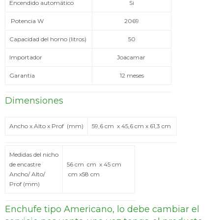
Encendido automático
Si
Potencia W
2069
Capacidad del horno (litros)
50
Importador
Joacamar
Garantía
12 meses
Dimensiones
Ancho x Alto x Prof (mm)
59,6 cm x 45,6 cm x 61,3 cm
Medidas del nicho
de encastre
56 cm cm x 45 cm
Ancho/ Alto/
cm x58 cm
Prof (mm)
Enchufe tipo Americano, lo debe cambiar el