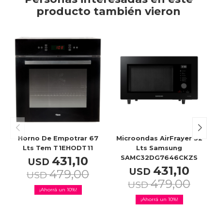
producto también vieron
Horno De Empotrar 67
Microondas AirFrayer 32
Lts Tem T1EHODT11
Lts Samsung
SAMC32DG7646CKZS
431,10
USD
431,10
USD
479,00
USD
479,00
USD
10
10