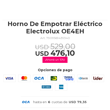
TV & Audio
Horno De Empotrar Eléctrico
Electrolux OE4EH
7909569439340
Hogar
529,00
USD
476,10
USD
10
Baño
Opciones de pago
Cuidado personal
hasta en
6
cuotas de
USD 79,35