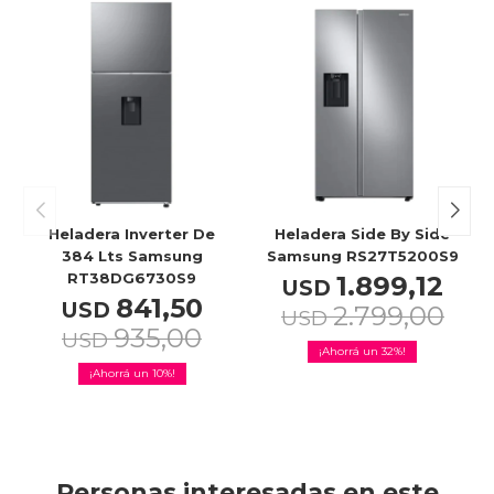
Heladera Inverter De
Heladera Side By Side
384 Lts Samsung
Samsung RS27T5200S9
RT38DG6730S9
1.899,12
USD
841,50
USD
2.799,00
USD
935,00
USD
32
10
Personas interesadas en este