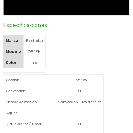
Especificaciones
Marca
Electrolux
Modelo
OE4EH
Color
Inox.
Cocción
Eléctrica
Convección
Si
Método de cocción
Convección + resistencias
Rejillas
1
Grill eléctrico / Timer
Si