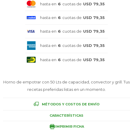
hasta en
6
cuotas de
USD 79,35
Celulares
hasta en
6
cuotas de
USD 79,35
hasta en
6
cuotas de
USD 79,35
Outlet
hasta en
6
cuotas de
USD 79,35
hasta en
6
cuotas de
USD 79,35
Mis pedidos
Horno de empotrar con 50 Lts de capacidad, convector y grill. Tus
recetas preferidas listas en un momento.
Atención Personalizada
MÉTODOS Y COSTOS DE ENVÍO
CARACTERÍSTICAS
Local
IMPRIMIR FICHA