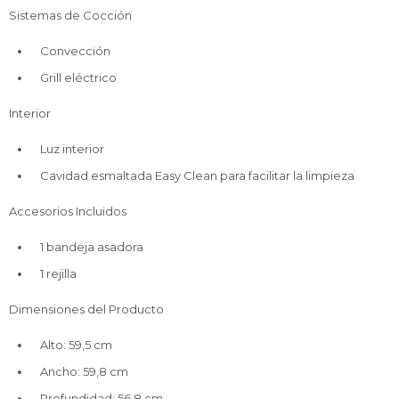
Sistemas de Cocción
Convección
Grill eléctrico
Interior
Luz interior
Cavidad esmaltada Easy Clean para facilitar la limpieza
Accesorios Incluidos
1 bandeja asadora
1 rejilla
Dimensiones del Producto
Alto: 59,5 cm
Ancho: 59,8 cm
Profundidad: 56,8 cm