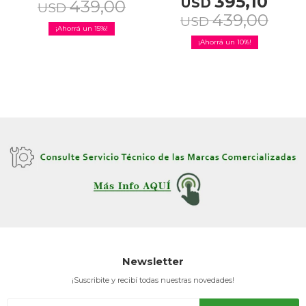
395,10
USD
439,00
USD
439,00
USD
15
10
Newsletter
¡Suscribite y recibí todas nuestras novedades!