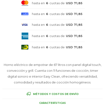
hasta en
6
cuotas de
USD 71,85
Celulares
hasta en
6
cuotas de
USD 71,85
hasta en
6
cuotas de
USD 71,85
Outlet
hasta en
6
cuotas de
USD 71,85
hasta en
6
cuotas de
USD 71,85
Mis pedidos
Horno eléctrico de empotrar de 67 litros con panel digital touch,
convección y grill. Cuenta con 11 funciones de cocción, timer
Atención Personalizada
digital sonoro e interior Easy Clean, ofreciendo versatilidad,
comodidad y resultados de cocción homogéneos.
MÉTODOS Y COSTOS DE ENVÍO
Local
CARACTERÍSTICAS