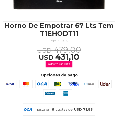
TV & Audio
Horno De Empotrar 67 Lts Tem
T1EHODT11
Z2206
Hogar
479,00
USD
431,10
USD
10
Baño
Opciones de pago
Cuidado personal
hasta en
6
cuotas de
USD 71,85