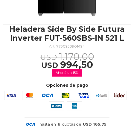
TV & Audio
Heladera Side By Side Futura
Inverter FUT-560SBS-IN 521 L
7730950901494
Hogar
1.170,00
USD
994,50
USD
15
Baño
Opciones de pago
Cuidado personal
hasta en
6
cuotas de
USD 165,75