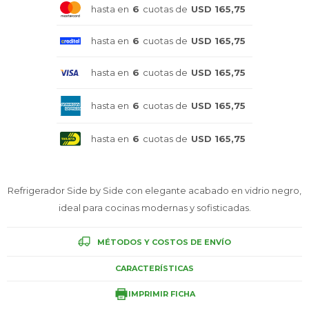
hasta en
6
cuotas de
USD 165,75
Celulares
hasta en
6
cuotas de
USD 165,75
hasta en
6
cuotas de
USD 165,75
Outlet
hasta en
6
cuotas de
USD 165,75
hasta en
6
cuotas de
USD 165,75
Mis pedidos
Refrigerador Side by Side con elegante acabado en vidrio negro,
ideal para cocinas modernas y sofisticadas.
Atención Personalizada
MÉTODOS Y COSTOS DE ENVÍO
CARACTERÍSTICAS
Local
IMPRIMIR FICHA