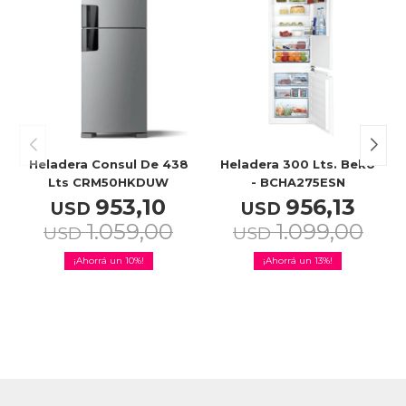
Heladera Consul De 438
Heladera 300 Lts. Beko
Lts CRM50HKDUW
- BCHA275ESN
953,10
956,13
USD
USD
1.059,00
1.099,00
USD
USD
10
13