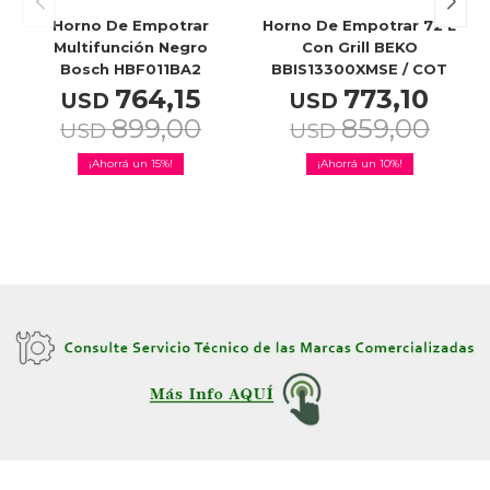
Horno De Empotrar
Horno De Empotrar 72 L
Multifunción Negro
Con Grill BEKO
Bosch HBF011BA2
BBIS13300XMSE / COT
764,15
773,10
USD
USD
899,00
859,00
USD
USD
15
10