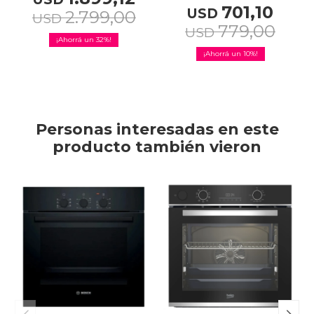
701,10
USD
2.799,00
USD
779,00
USD
32
10
Personas interesadas en este
producto también vieron