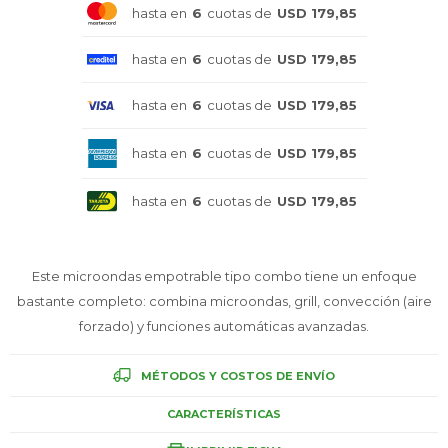
hasta en
6
cuotas de
USD 179,85
Celulares
hasta en
6
cuotas de
USD 179,85
hasta en
6
cuotas de
USD 179,85
Outlet
hasta en
6
cuotas de
USD 179,85
hasta en
6
cuotas de
USD 179,85
Mis pedidos
Este microondas empotrable tipo combo tiene un enfoque
bastante completo: combina microondas, grill, convección (aire
Atención Personalizada
forzado) y funciones automáticas avanzadas.
MÉTODOS Y COSTOS DE ENVÍO
Local
CARACTERÍSTICAS