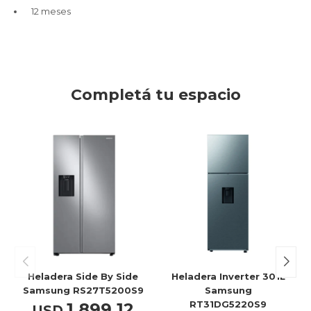
12 meses
Completá tu espacio
Heladera Side By Side
Heladera Inverter 301L
Samsung RS27T5200S9
Samsung
RT31DG5220S9
1.899,12
USD