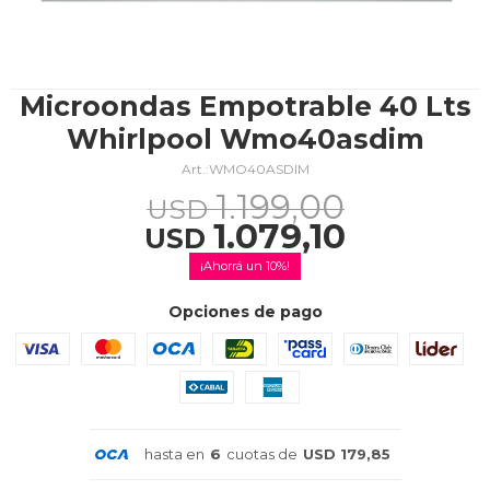
TV & Audio
Microondas Empotrable 40 Lts
Whirlpool Wmo40asdim
WMO40ASDIM
Hogar
1.199,00
USD
1.079,10
USD
10
Baño
Opciones de pago
Cuidado personal
hasta en
6
cuotas de
USD 179,85