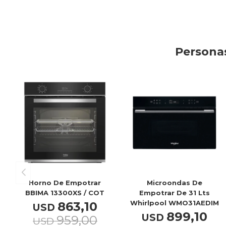
Personas
Horno De Empotrar
Microondas De
BBIMA 13300XS / COT
Empotrar De 31 Lts
Whirlpool WMO31AEDIM
863,10
USD
899,10
USD
959,00
USD