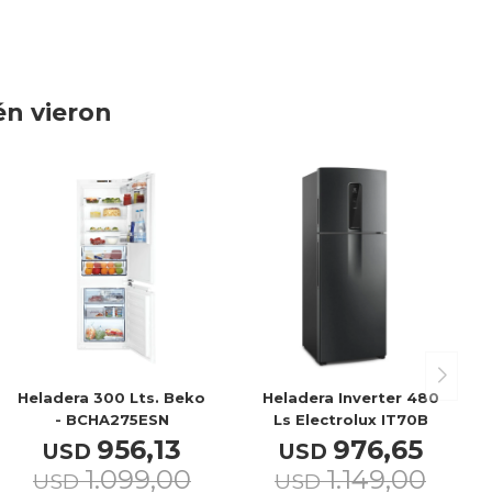
én vieron
Heladera 300 Lts. Beko
Heladera Inverter 480
- BCHA275ESN
Ls Electrolux IT70B
956,13
976,65
USD
USD
1.099,00
1.149,00
USD
USD