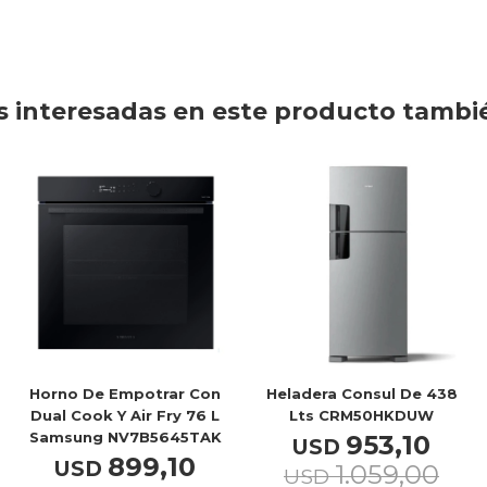
 interesadas en este producto tambi
Horno De Empotrar Con
Heladera Consul De 438
Dual Cook Y Air Fry 76 L
Lts CRM50HKDUW
Samsung NV7B5645TAK
953,10
USD
899,10
USD
1.059,00
USD