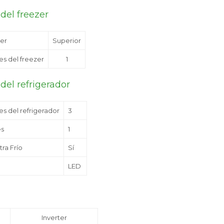
 del freezer
zer
Superior
es del freezer
1
 del refrigerador
s del refrigerador
3
es
1
ra Frío
Sí
a
LED
Inverter