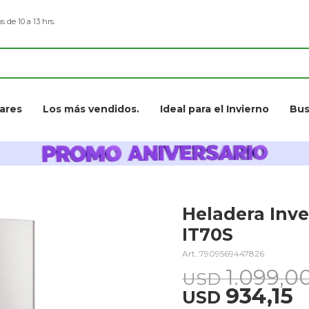
s de 10 a 13 hrs.
ares
Los más vendidos.
Ideal para el Invierno
Bus
Heladera Inve
IT70S
7909569447826
1.099,0
USD
934,15
USD