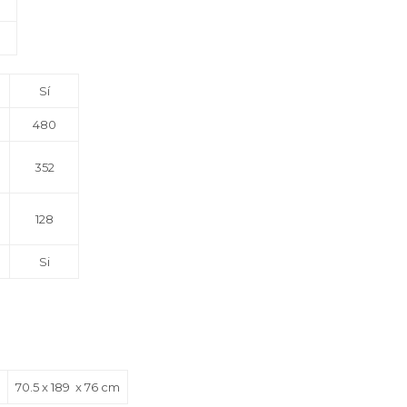
Sí
480
352
128
Si
70.5 x 189 x 76 cm