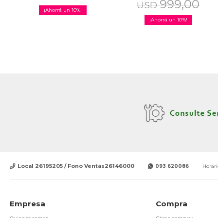
999,00
USD
10
10
Local 26195205 / Fono Ventas26146000
093 620086
Horari
Empresa
Compra