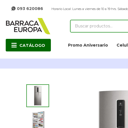
093 620086
Horario Local: Lunes a viernes de 10 a 19 hrs. Sábado
Promo Aniversario
Celul
CATÁLOGO