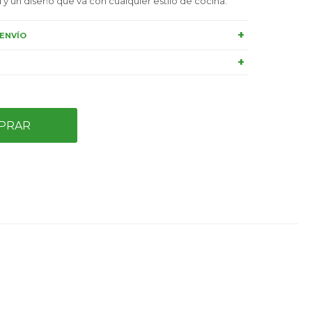
y un diseño que va con cualquier estilo de cocina.
ENVÍO
PRAR