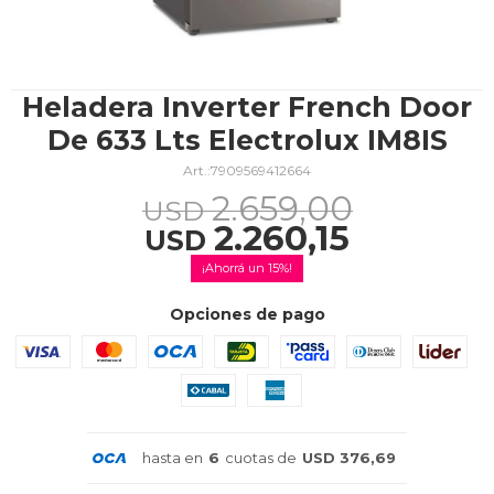
TV & Audio
Heladera Inverter French Door
De 633 Lts Electrolux IM8IS
7909569412664
Hogar
2.659,00
USD
2.260,15
USD
15
Baño
Opciones de pago
Cuidado personal
hasta en
6
cuotas de
USD 376,69