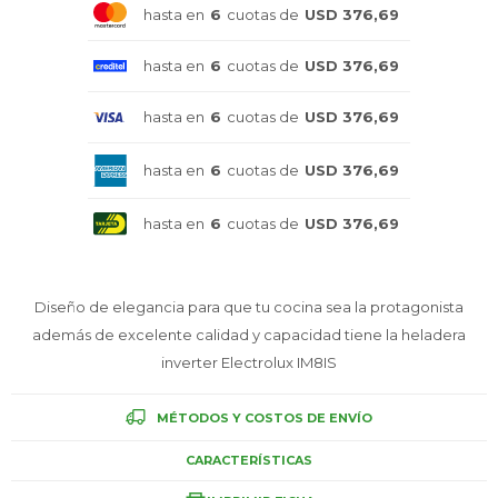
hasta en
6
cuotas de
USD 376,69
Celulares
hasta en
6
cuotas de
USD 376,69
hasta en
6
cuotas de
USD 376,69
Outlet
hasta en
6
cuotas de
USD 376,69
hasta en
6
cuotas de
USD 376,69
Mis pedidos
Diseño de elegancia para que tu cocina sea la protagonista
además de excelente calidad y capacidad tiene la heladera
Atención Personalizada
inverter Electrolux IM8IS
MÉTODOS Y COSTOS DE ENVÍO
Local
CARACTERÍSTICAS