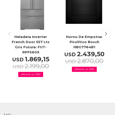
Heladera Inverter
Horno De Empotrar
French Door 557 Lts
Pirolítico Bosch
Gris Futura: FUT-
HBG7764B1
RPF560X
2.439,50
USD
1.869,15
USD
2.870,00
USD
2.199,00
USD
15
15