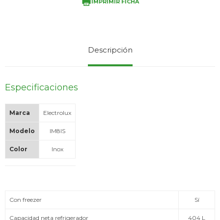
IMPRIMIR FICHA
Service
Descripción
Especificaciones
Marca
Electrolux
Modelo
IM8IS
Color
Inox
Con freezer
Sí
Capacidad neta refrigerador
404 L