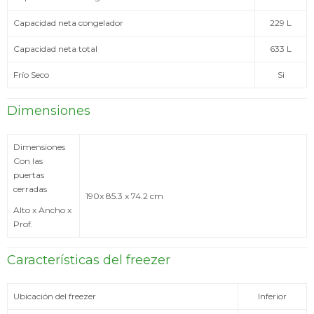
Capacidad neta congelador
229 L
Capacidad neta total
633 L
Frío Seco
Si
Dimensiones
Dimensiones
Con las
puertas
cerradas
190x 85.3 x 74.2 cm
Alto x Ancho x
Prof.
Características del freezer
Ubicación del freezer
Inferior