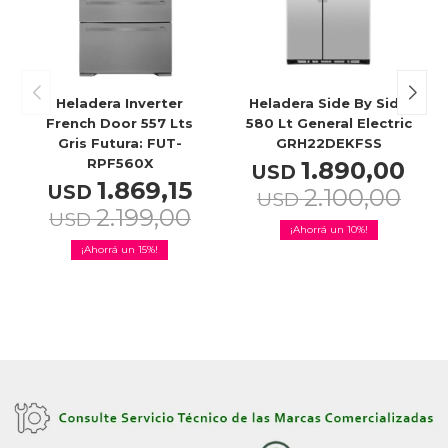
Celulares
Heladera Inverter
Heladera Side By Side
Outlet
French Door 557 Lts
580 Lt General Electric
Gris Futura: FUT-
GRH22DEKFSS
RPF560X
1.890,00
USD
1.869,15
USD
2.100,00
USD
2.199,00
Mis pedidos
USD
10
15
Atención Personalizada
Local