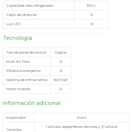
Capacidad neta refrigerador
390 L
Cajón de verduras
Si
Luz LED
Sí
Tecnología
Tipo de panel de control
Digital
Multi Air Flow
Si
Eficiencia energética
A
Sistema de enfriamiento
No Frost
Motor Inverter
Si
Información adicional
Importador
Diaril
1 año por desperfectos técnicos y 10 años el
Garantía