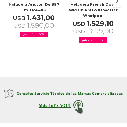
Heladera Ariston De 397
Heladera French Door
Lts TR44AK
WRO85AKDWX Inverter
Whirlpool
1.431,00
USD
1.529,10
USD
1.590,00
USD
1.699,00
USD
10
10