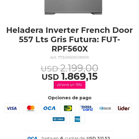
TV & Audio
Heladera Inverter French Door
557 Lts Gris Futura: FUT-
RPF560X
Hogar
77309509019999
2.199,00
USD
1.869,15
USD
Baño
15
Opciones de pago
Cuidado personal
hasta en
6
cuotas de
USD 311,53