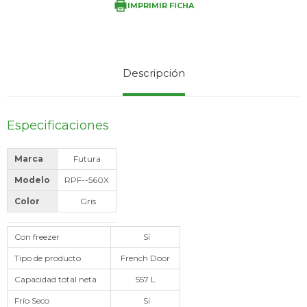
IMPRIMIR FICHA
Service
Descripción
Especificaciones
Marca
Futura
Modelo
RPF--560X
Color
Gris
Con freezer
Sí
Tipo de producto
French Door
Capacidad total neta
557 L
Frío Seco
Si