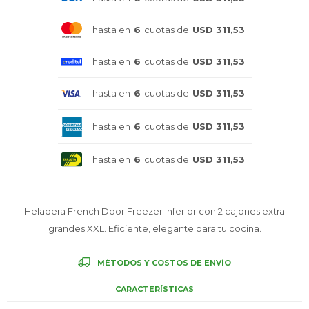
Celulares
hasta en
6
cuotas de
USD 311,53
hasta en
6
cuotas de
USD 311,53
Outlet
hasta en
6
cuotas de
USD 311,53
hasta en
6
cuotas de
USD 311,53
Mis pedidos
hasta en
6
cuotas de
USD 311,53
Heladera French Door Freezer inferior con 2 cajones extra
Atención Personalizada
grandes XXL. Eficiente, elegante para tu cocina.
MÉTODOS Y COSTOS DE ENVÍO
Local
CARACTERÍSTICAS