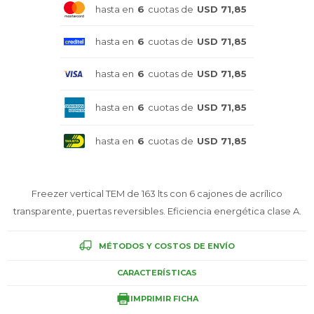
hasta en
6
cuotas de
USD 71,85
Celulares
hasta en
6
cuotas de
USD 71,85
hasta en
6
cuotas de
USD 71,85
Outlet
hasta en
6
cuotas de
USD 71,85
hasta en
6
cuotas de
USD 71,85
Mis pedidos
Freezer vertical TEM de 163 lts con 6 cajones de acrílico
transparente, puertas reversibles. Eficiencia energética clase A.
Atención Personalizada
MÉTODOS Y COSTOS DE ENVÍO
CARACTERÍSTICAS
Local
IMPRIMIR FICHA