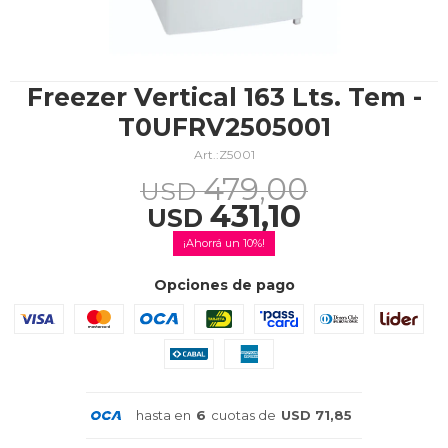
TV & Audio
Freezer Vertical 163 Lts. Tem -
T0UFRV2505001
Z5001
Hogar
479,00
USD
431,10
USD
10
Baño
Opciones de pago
Cuidado personal
hasta en
6
cuotas de
USD 71,85