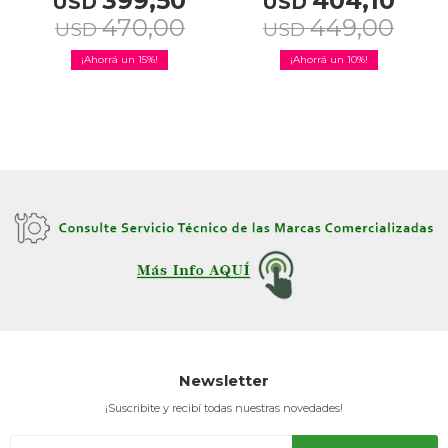
399,50
404,10
USD
USD
470,00
449,00
USD
USD
15
10
Newsletter
¡Suscribite y recibí todas nuestras novedades!