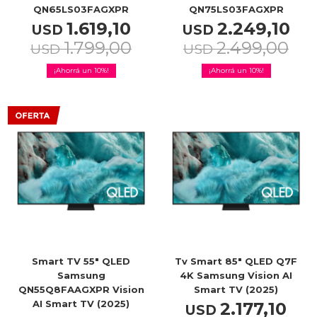
QN65LS03FAGXPR
QN75LS03FAGXPR
1.619,10
2.249,10
USD
USD
Service
1.799,00
2.499,00
USD
USD
10
10
Smart TV 55" QLED
Tv Smart 85" QLED Q7F
Samsung
4K Samsung Vision AI
QN55Q8FAAGXPR Vision
Smart TV (2025)
AI Smart TV (2025)
2.177,10
USD