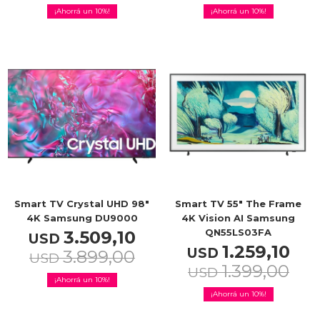
10
10
Smart TV Crystal UHD 98"
Smart TV 55" The Frame
4K Samsung DU9000
4K Vision AI Samsung
QN55LS03FA
3.509,10
USD
1.259,10
USD
3.899,00
USD
1.399,00
USD
10
10