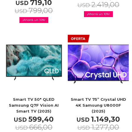
719,10
USD
2.419,00
USD
799,00
USD
10
10
Smart TV 50" QLED
Smart TV 75” Crystal UHD
Samsung Q7F Vision AI
4K Samsung U8000F
Smart TV (2025)
(2025)
599,40
1.149,30
USD
USD
666,00
1.277,00
USD
USD