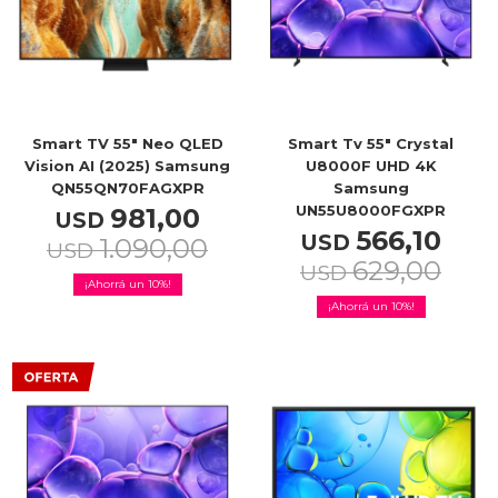
Smart TV 55" Neo QLED
Smart Tv 55" Crystal
Vision AI (2025) Samsung
U8000F UHD 4K
QN55QN70FAGXPR
Samsung
UN55U8000FGXPR
981,00
USD
566,10
USD
1.090,00
USD
629,00
USD
10
10