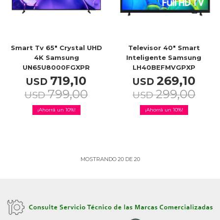
Smart Tv 65" Crystal UHD
Televisor 40" Smart
4K Samsung
Inteligente Samsung
UN65U8000FGXPR
LH40BEFMVGPXP
719,10
269,10
USD
USD
799,00
299,00
USD
USD
10
10
MOSTRANDO
20
DE
20