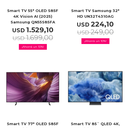
Smart TV 55" OLED S85F
Smart TV Samsung 32"
4K Vision AI (2025)
HD UN32T4310AG
TV & Audio
Samsung QN55S85FA
224,10
USD
1.529,10
USD
249,00
USD
1.699,00
USD
10
10
Hogar
Baño
Cuidado personal
Smart TV 77" OLED S85F
Smart TV 85¨ QLED 4K,