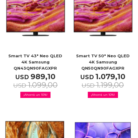
Smart TV 43" Neo QLED
Smart TV 50" Neo QLED
4K Samsung
4K Samsung
QN43QN90FAGXPR
QN50QN90FAGXPR
989,10
1.079,10
USD
USD
1.099,00
1.199,00
USD
USD
10
10