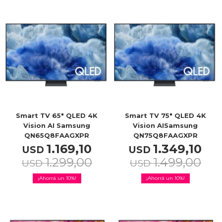
Smart TV 65" QLED 4K
Smart TV 75" QLED 4K
Vision AI Samsung
Vision AISamsung
QN65Q8FAAGXPR
QN75Q8FAAGXPR
1.169,10
1.349,10
USD
USD
1.299,00
1.499,00
USD
USD
10
10