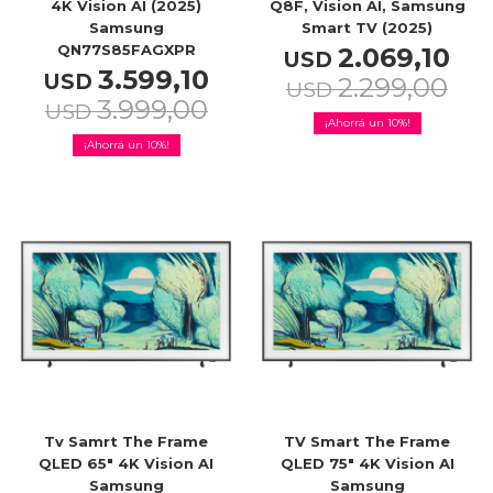
4K Vision AI (2025)
Q8F, Vision AI, Samsung
Celulares
Samsung
Smart TV (2025)
QN77S85FAGXPR
2.069,10
USD
3.599,10
USD
2.299,00
USD
3.999,00
USD
10
Outlet
10
Mis pedidos
Atención Personalizada
Tv Samrt The Frame
TV Smart The Frame
Local
QLED 65" 4K Vision AI
QLED 75" 4K Vision AI
Samsung
Samsung