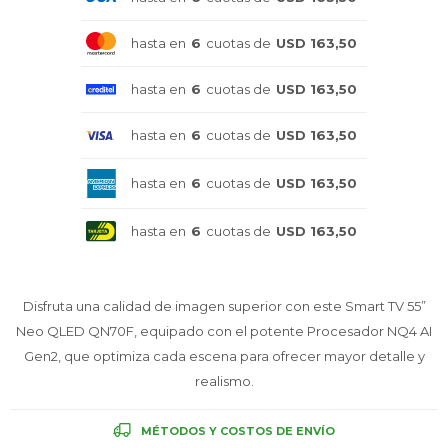
Celulares
hasta en
6
cuotas de
USD 163,50
hasta en
6
cuotas de
USD 163,50
Outlet
hasta en
6
cuotas de
USD 163,50
hasta en
6
cuotas de
USD 163,50
Mis pedidos
hasta en
6
cuotas de
USD 163,50
Disfruta una calidad de imagen superior con este Smart TV 55”
Atención Personalizada
Neo QLED QN70F, equipado con el potente Procesador NQ4 AI
Gen2, que optimiza cada escena para ofrecer mayor detalle y
realismo.
Local
MÉTODOS Y COSTOS DE ENVÍO