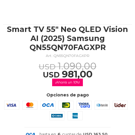
TV & Audio
Smart TV 55" Neo QLED Vision
AI (2025) Samsung
QN55QN70FAGXPR
Hogar
QN55QN70FAGXPR
1.090,00
USD
981,00
USD
Baño
10
Opciones de pago
Cuidado personal
hasta en
6
cuotas de
USD 163,50