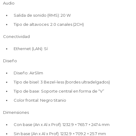
Audio
Salida de sonido (RMS): 20 W
Tipo de altavoces: 2.0 canales (2CH)
Conectividad
Ethernet (LAN): Sí
Diseño
Diseño: AirSlim
Tipo de bisel: 3 Bezel-less (bordes ultradelgados)
Tipo de base: Soporte central en forma de “V”
Color frontal: Negro titanio
Dimensiones
Con base (An x Al x Prof): 1232.9 × 765.7 × 247.4 mm
Sin base (An x Al x Prof): 1232.9 × 709.2 × 25.7 mm