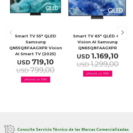
Smart TV 55" QLED
Smart TV 65" QLED 4K
Samsung
Vision AI Samsung
QN55Q8FAAGXPR Vision
QN65Q8FAAGXPR
AI Smart TV (2025)
1.169,10
USD
719,10
USD
1.299,00
USD
799,00
USD
10
10