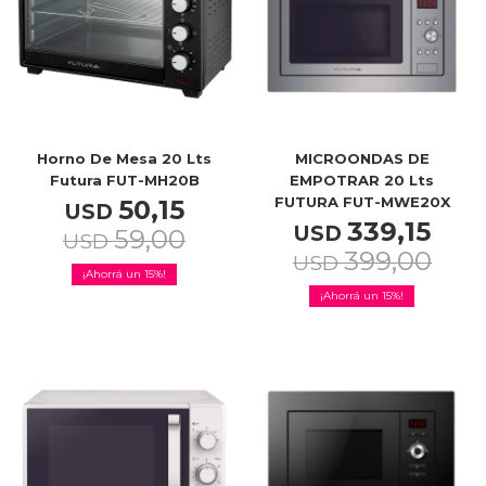
Celulares
Outlet
Horno De Mesa 20 Lts
MICROONDAS DE
Futura FUT-MH20B
EMPOTRAR 20 Lts
FUTURA FUT-MWE20X
50,15
USD
339,15
USD
59,00
Mis pedidos
USD
399,00
USD
15
15
Atención Personalizada
Local