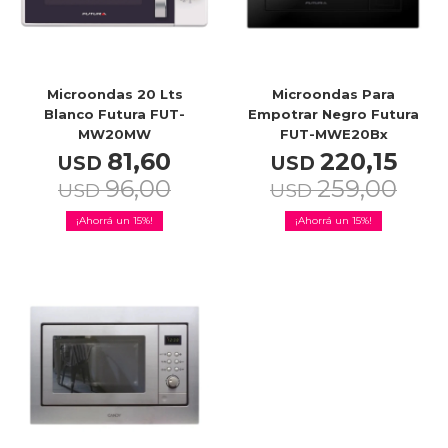
Service
Microondas 20 Lts
Microondas Para
Blanco Futura FUT-
Empotrar Negro Futura
MW20MW
FUT-MWE20Bx
81,60
220,15
USD
USD
96,00
259,00
USD
USD
15
15