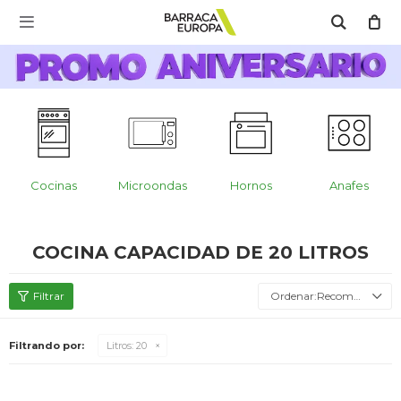
MI CUENTA

Catálogo
Escríbenos Aquí!!
Promo Aniversario
C
Cocina
Cocinas
Microondas
Hornos
Anafes
Refrigeración
COCINA CAPACIDAD DE 20 LITROS
Lavado
Recomendados
Filtrando por:
Litros:
20
Climatización