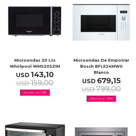
TV & Audio
Hogar
Microondas 20 Lts
Microondas De Empotrar
Whirlpool WMS20SZIM
Bosch BFL524MW0
Blanco
143,10
USD
679,15
USD
159,00
USD
Baño
799,00
USD
10
15
Cuidado personal