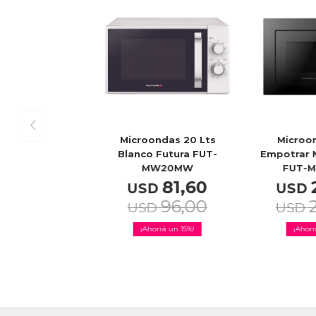
Microondas 20 Lts
Microo
Blanco Futura FUT-
Empotrar 
MW20MW
FUT-
81,60
USD
USD
96,00
USD
USD
15