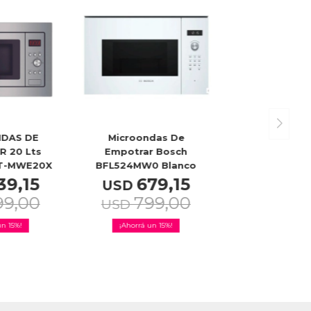
DAS DE
Microondas De
 20 Lts
Empotrar Bosch
T-MWE20X
BFL524MW0 Blanco
39,15
679,15
USD
99,00
799,00
USD
15
15