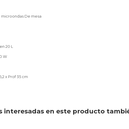
el microondas De mesa
en 20 L
00 W
6,2 x Prof 35 cm
 interesadas en este producto tambi