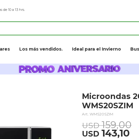
s de 10 a 13 hrs.
ares
Los más vendidos.
Ideal para el Invierno
Bus
Microondas 2
WMS20SZIM
WMS20SZIM
159,00
USD
143,10
USD