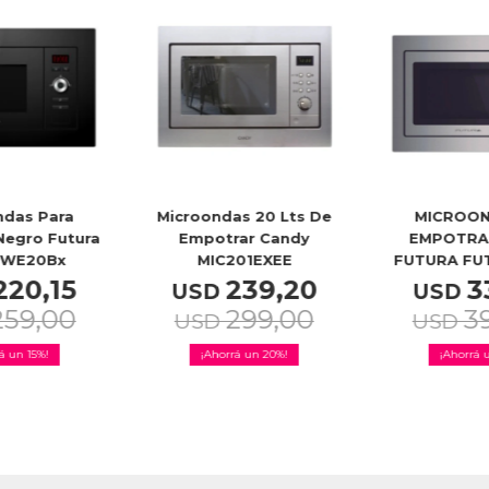
ndas Para
Microondas 20 Lts De
MICROON
Negro Futura
Empotrar Candy
EMPOTRAR
MWE20Bx
MIC201EXEE
FUTURA FU
220,15
239,20
3
USD
USD
259,00
299,00
3
USD
USD
15
20