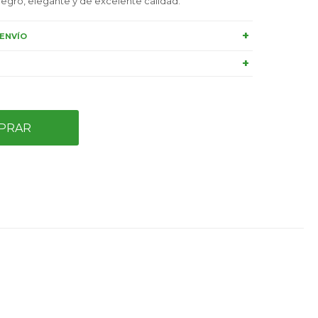
egro, elegante y de excelente calidad.
ENVÍO
PRAR