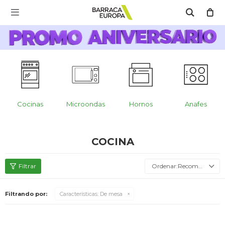
MI CUENTA

Catálogo
Escríbenos Aquí!!
Promo Aniversario
C
Cocina
Cocinas
Microondas
Hornos
Anafes
Refrigeración
COCINA
Lavado
Recomendados
Filtrando por:
Características:
De mesa
Climatización