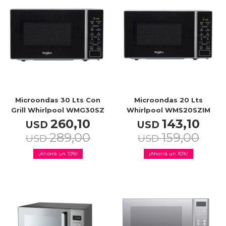
TV & Audio
Hogar
Microondas 30 Lts Con
Microondas 20 Lts
Grill Whirlpool WMG30SZ
Whirlpool WMS20SZIM
260,10
143,10
USD
USD
289,00
159,00
USD
Baño
USD
10
10
Cuidado personal