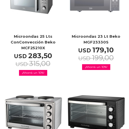
Celulares
Outlet
Microondas 25 Lts
Microondas 23 Lt Beko
ConConvección Beko
MGF23330S
MCF25210X
179,10
USD
283,50
USD
199,00
USD
315,00
Mis pedidos
USD
10
10
Atención Personalizada
Local