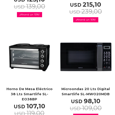
215,10
USD
139,00
USD
239,00
USD
10
10
Horno De Mesa Eléctrico
Microondas 20 Lts Digital
38 Lts Smartlife SL-
Smartlife SL-MWO20MDB
EO38BP
98,10
USD
107,10
USD
109,00
USD
119,00
USD