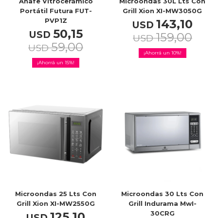
Anafe Vitrocerámico
Microondas 30L Lts Con
Portátil Futura FUT-
Grill Xion XI-MW3050G
PVP1Z
143,10
USD
50,15
USD
159,00
USD
59,00
USD
10
15
Microondas 25 Lts Con
Microondas 30 Lts Con
Grill Xion XI-MW2550G
Grill Indurama MwI-
30CRG
125,10
USD