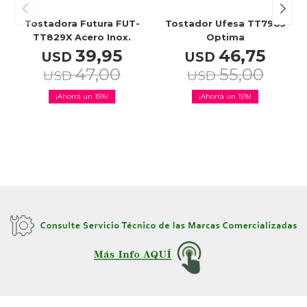
Tostadora Futura FUT-
Tostador Ufesa TT7985
TT829X Acero Inox.
Optima
39,95
46,75
USD
USD
47,00
55,00
USD
USD
15
15