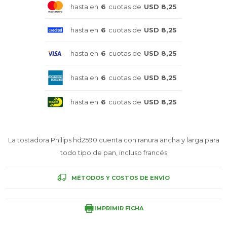
hasta en
6
cuotas de
USD 8,25
Celulares
hasta en
6
cuotas de
USD 8,25
hasta en
6
cuotas de
USD 8,25
Outlet
hasta en
6
cuotas de
USD 8,25
hasta en
6
cuotas de
USD 8,25
Mis pedidos
La tostadora Philips hd2590 cuenta con ranura ancha y larga para
todo tipo de pan, incluso francés
Atención Personalizada
MÉTODOS Y COSTOS DE ENVÍO
Local
IMPRIMIR FICHA