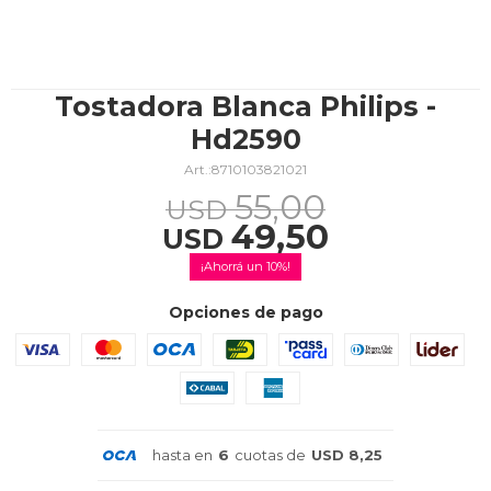
TV & Audio
Tostadora Blanca Philips -
Hd2590
8710103821021
Hogar
55,00
USD
49,50
USD
10
Baño
Opciones de pago
Cuidado personal
hasta en
6
cuotas de
USD 8,25