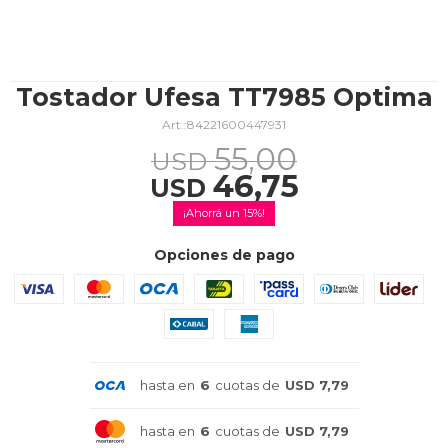
TV & Audio
Tostador Ufesa TT7985 Optima
84221600447931
55,00
USD
Hogar
46,75
USD
15
Opciones de pago
Baño
Cuidado personal
hasta en
6
cuotas de
USD 7,79
hasta en
6
cuotas de
USD 7,79