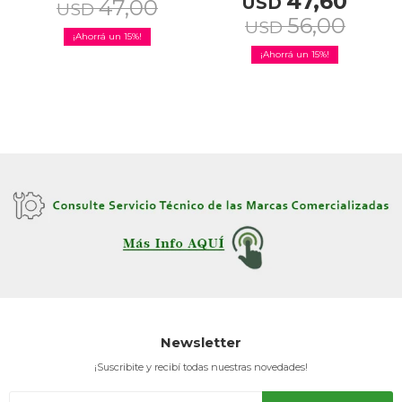
47,60
USD
47,00
USD
56,00
USD
15
15
Newsletter
¡Suscribite y recibí todas nuestras novedades!