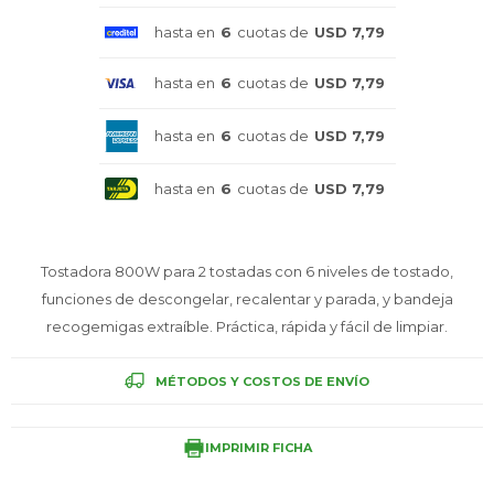
Celulares
hasta en
6
cuotas de
USD 7,79
hasta en
6
cuotas de
USD 7,79
Outlet
hasta en
6
cuotas de
USD 7,79
hasta en
6
cuotas de
USD 7,79
Mis pedidos
Tostadora 800W para 2 tostadas con 6 niveles de tostado,
funciones de descongelar, recalentar y parada, y bandeja
recogemigas extraíble. Práctica, rápida y fácil de limpiar.
Atención Personalizada
MÉTODOS Y COSTOS DE ENVÍO
IMPRIMIR FICHA
Local