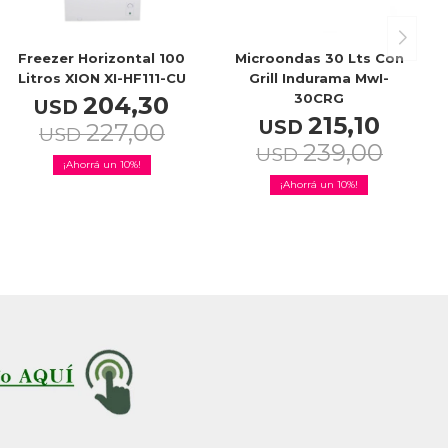
Freezer Horizontal 100
Microondas 30 Lts Con
Litros XION XI-HF111-CU
Grill Indurama MwI-
30CRG
204,30
USD
215,10
USD
227,00
USD
239,00
USD
10
10