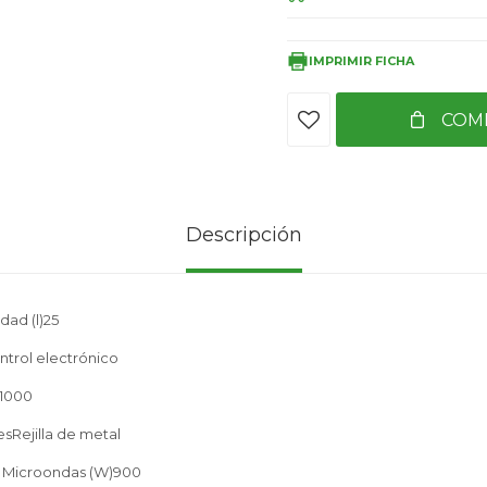
IMPRIMIR FICHA
COM
Descripción
dad (l)25
ntrol electrónico
)1000
sRejilla de metal
 Microondas (W)900