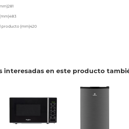
(mm)281
 (mm)483
el producto (mm)420
 interesadas en este producto tambi