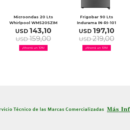
Microondas 20 Lts
Frigobar 90 Lts
Whirlpool WMS20SZIM
Indurama IN-RI-101
143,10
197,10
USD
USD
159,00
219,00
USD
USD
10
10