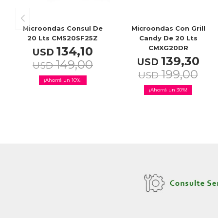
Microondas Consul De
Microondas Con Grill
20 Lts CMS20SF25Z
Candy De 20 Lts
CMXG20DR
134,10
USD
139,30
USD
149,00
USD
199,00
USD
10
30