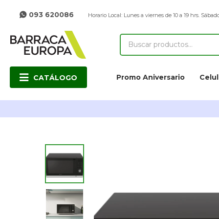
093 620086
Horario Local: Lunes a viernes de 10 a 19 hrs. Sábado
Promo Aniversario
Celul
CATÁLOGO