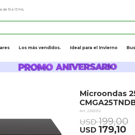
s de 10 a 13 hrs.
ares
Los más vendidos.
Ideal para el Invierno
Bus
Microondas 2
CMGA25TND
2263132
199,00
USD
179,10
USD