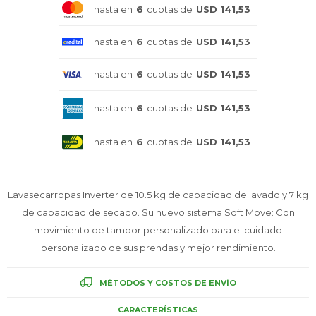
hasta en
6
cuotas de
USD 141,53
Celulares
hasta en
6
cuotas de
USD 141,53
hasta en
6
cuotas de
USD 141,53
Outlet
hasta en
6
cuotas de
USD 141,53
hasta en
6
cuotas de
USD 141,53
Mis pedidos
Lavasecarropas Inverter de 10.5 kg de capacidad de lavado y 7 kg
de capacidad de secado. Su nuevo sistema Soft Move: Con
Atención Personalizada
movimiento de tambor personalizado para el cuidado
personalizado de sus prendas y mejor rendimiento.
MÉTODOS Y COSTOS DE ENVÍO
Local
CARACTERÍSTICAS