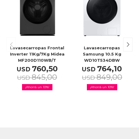
Lavasecarropas Frontal
Lavasecarropas
Inverter 11Kg/7Kg Midea
Samsung 10.5 Kg
MF200D110WB/T
WD10T534DBW
760,50
764,10
USD
USD
845,00
849,00
USD
USD
10
10