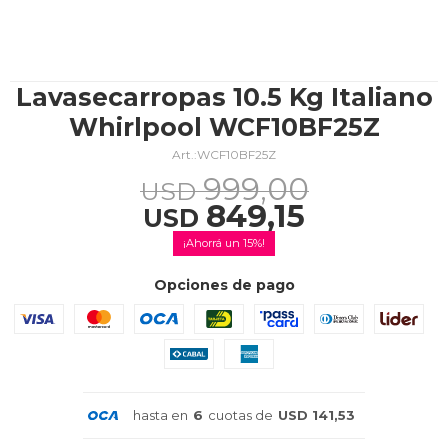
TV & Audio
Lavasecarropas 10.5 Kg Italiano
Whirlpool WCF10BF25Z
WCF10BF25Z
Hogar
999,00
USD
849,15
USD
15
Baño
Opciones de pago
Cuidado personal
hasta en
6
cuotas de
USD 141,53