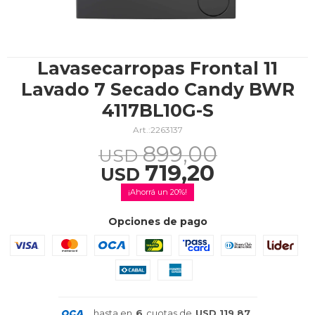
TV & Audio
Lavasecarropas Frontal 11
Lavado 7 Secado Candy BWR
4117BL10G-S
Hogar
2263137
899,00
USD
719,20
USD
Baño
20
Opciones de pago
Cuidado personal
hasta en
6
cuotas de
USD 119,87