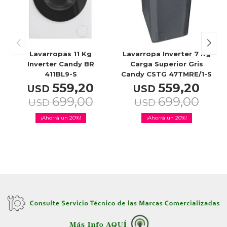
Lavarropas 11 Kg
Lavarropa Inverter 7 Kg
Inverter Candy BR
Carga Superior Gris
411BL9-S
Candy CSTG 47TMRE/1-S
559,20
559,20
USD
USD
699,00
699,00
USD
USD
20
20