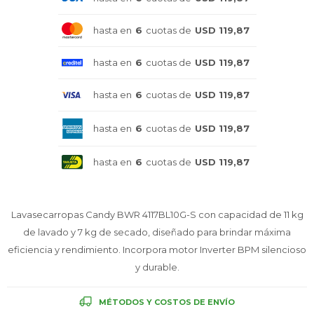
Celulares
hasta en
6
cuotas de
USD 119,87
hasta en
6
cuotas de
USD 119,87
Outlet
hasta en
6
cuotas de
USD 119,87
hasta en
6
cuotas de
USD 119,87
Mis pedidos
hasta en
6
cuotas de
USD 119,87
Lavasecarropas Candy BWR 4117BL10G-S con capacidad de 11 kg
Atención Personalizada
de lavado y 7 kg de secado, diseñado para brindar máxima
eficiencia y rendimiento. Incorpora motor Inverter BPM silencioso
y durable.
Local
MÉTODOS Y COSTOS DE ENVÍO