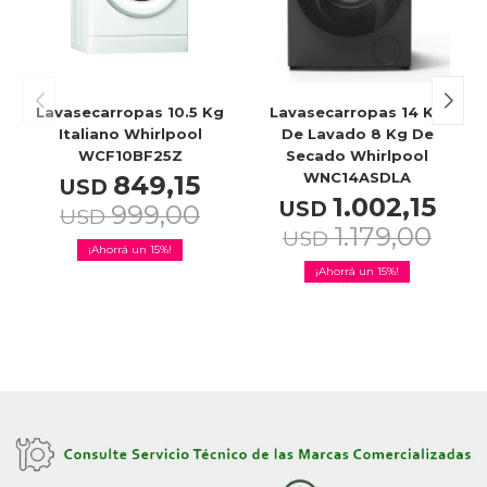
Celulares
Lavasecarropas 10.5 Kg
Lavasecarropas 14 Kg
Outlet
Italiano Whirlpool
De Lavado 8 Kg De
WCF10BF25Z
Secado Whirlpool
WNC14ASDLA
849,15
USD
1.002,15
USD
999,00
USD
1.179,00
Mis pedidos
USD
15
15
Atención Personalizada
Local