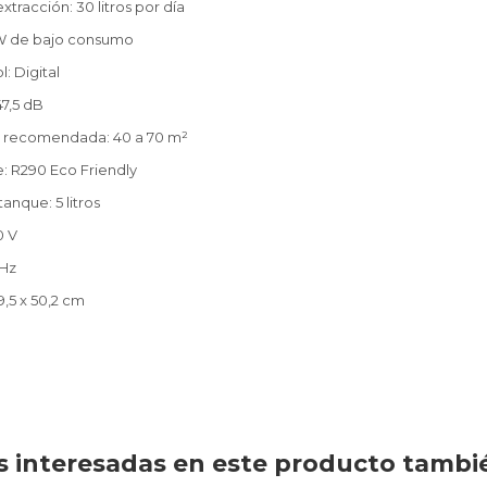
tracción: 30 litros por día
 W de bajo consumo
: Digital
47,5 dB
o recomendada: 40 a 70 m²
e: R290 Eco Friendly
anque: 5 litros
0 V
 Hz
9,5 x 50,2 cm
 interesadas en este producto tambi