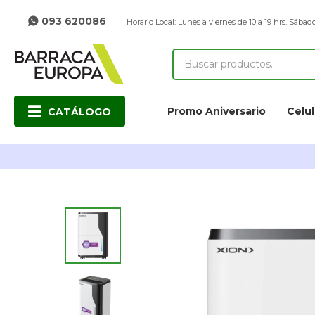
093 620086
Horario Local: Lunes a viernes de 10 a 19 hrs. Sábado
Promo Aniversario
Celul
CATÁLOGO