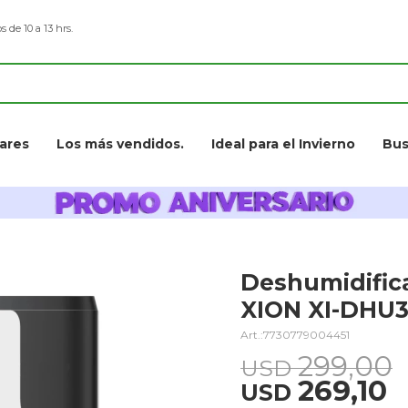
s de 10 a 13 hrs.
ares
Los más vendidos.
Ideal para el Invierno
Bus
Deshumidifica
XION XI-DHU
7730779004451
299,00
USD
269,10
USD