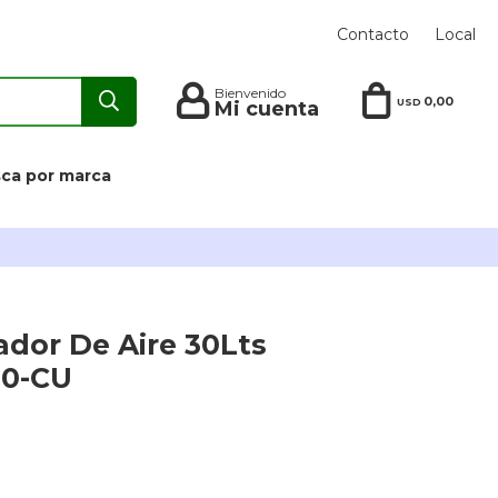
Contacto
Local
0,00
USD
ca por marca
dor De Aire 30Lts
30-CU