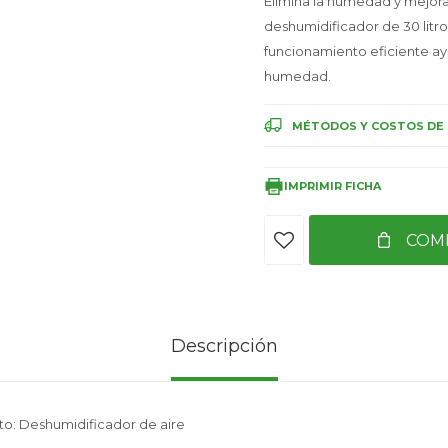
Elimina la humedad y mejora 
deshumidificador de 30 litro
funcionamiento eficiente ay
humedad.
MÉTODOS Y COSTOS DE 
IMPRIMIR FICHA
COM
Descripción
to: Deshumidificador de aire