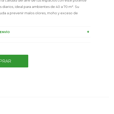
la calidad del aire de tus espacios con este potente
s diarios, ideal para ambientes de 40 a 70 m². Su
uda a prevenir malos olores, moho y exceso de
ENVÍO
PRAR