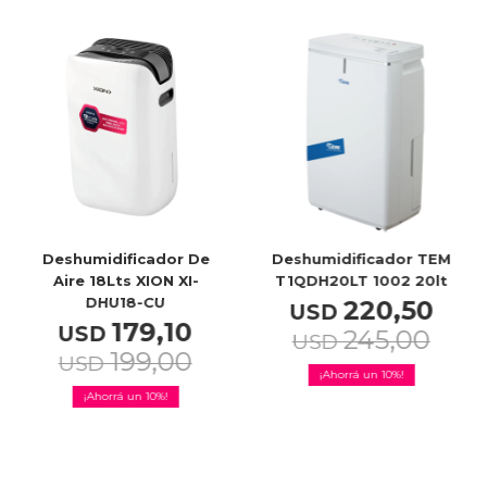
Deshumidificador De
Deshumidificador TEM
Aire 18Lts XION XI-
T1QDH20LT 1002 20lt
DHU18-CU
220,50
USD
179,10
USD
245,00
USD
199,00
USD
10
10