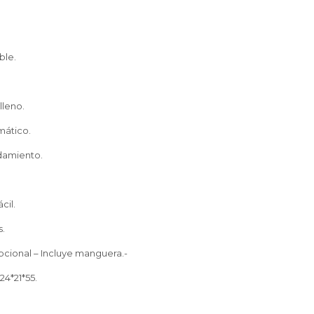
ble.
lleno.
ático.
damiento.
cil.
s.
cional – Incluye manguera.-
4*21*55.