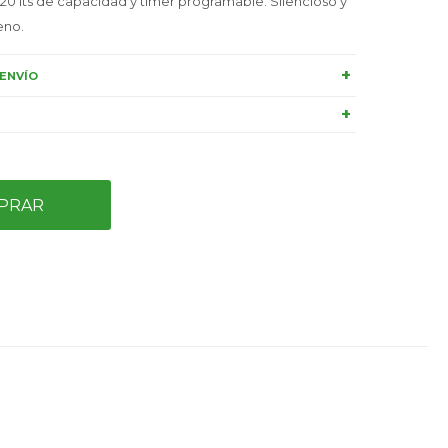
 lts de capacidad y timer programable. Silencioso y
eno.
ENVÍO
PRAR