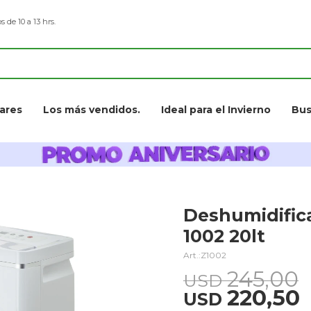
s de 10 a 13 hrs.
ares
Los más vendidos.
Ideal para el Invierno
Bus
Deshumidifi
1002 20lt
Z1002
245,00
USD
220,50
USD