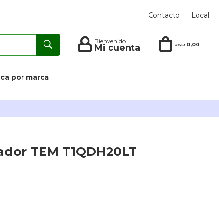
Contacto
Local
0,00
USD
ca por marca
cador TEM T1QDH20LT