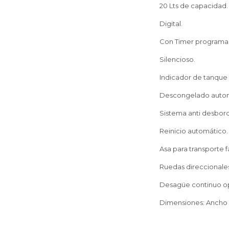
20 Lts de capacidad.
Digital.
Con Timer programa
Silencioso.
Indicador de tanque 
Descongelado autom
Sistema anti desbor
Reinicio automático.
Asa para transporte fá
Ruedas direccionale
Desagüe continuo op
Dimensiones: Ancho 2