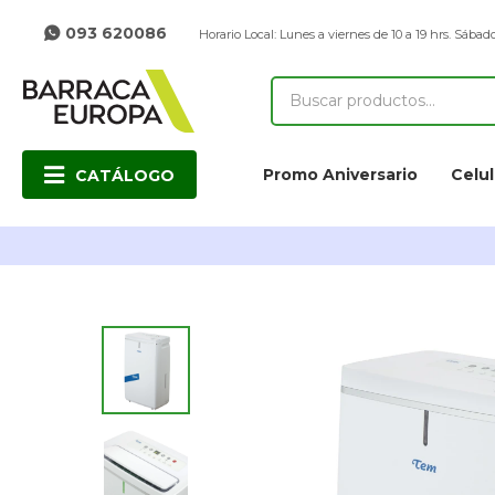
093 620086
Horario Local: Lunes a viernes de 10 a 19 hrs. Sábado
Promo Aniversario
Celul
CATÁLOGO