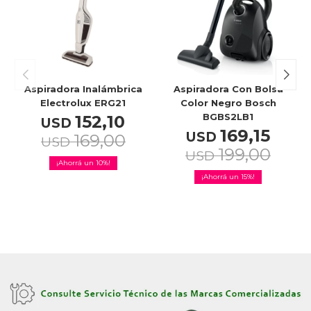
Celulares
Outlet
Aspiradora Inalámbrica
Aspiradora Con Bolsa
Electrolux ERG21
Color Negro Bosch
BGBS2LB1
152,10
USD
169,15
USD
169,00
USD
Mis pedidos
199,00
USD
10
15
Atención Personalizada
Local