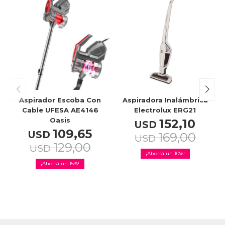
Aspirador Escoba Con
Aspiradora Inalámbrica
Cable UFESA AE4146
Electrolux ERG21
Oasis
152,10
USD
109,65
USD
169,00
USD
129,00
USD
10
15