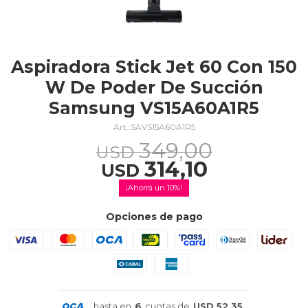
TV & Audio
Aspiradora Stick Jet 60 Con 150
W De Poder De Succión
Samsung VS15A60A1R5
Hogar
SAVS15A60A1R5
349,00
USD
314,10
USD
Baño
10
Opciones de pago
Cuidado personal
hasta en
6
cuotas de
USD 52,35