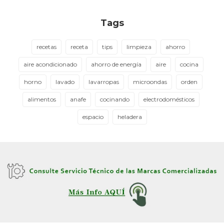
Tags
recetas
receta
tips
limpieza
ahorro
aire acondicionado
ahorro de energía
aire
cocina
horno
lavado
lavarropas
microondas
orden
alimentos
anafe
cocinando
electrodomésticos
espacio
heladera