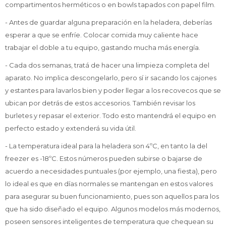
compartimentos herméticos o en bowls tapados con papel film.
Celulares
- Antes de guardar alguna preparación en la heladera, deberías
esperar a que se enfríe. Colocar comida muy caliente hace
trabajar el doble a tu equipo, gastando mucha más energía.
Outlet
- Cada dos semanas, tratá de hacer una limpieza completa del
aparato. No implica descongelarlo, pero sí ir sacando los cajones
y estantes para lavarlos bien y poder llegar a los recovecos que se
ubican por detrás de estos accesorios. También revisar los
Mis pedidos
burletes y repasar el exterior. Todo esto mantendrá el equipo en
perfecto estado y extenderá su vida útil.
- La temperatura ideal para la heladera son 4ºC, en tanto la del
Atención Personalizada
freezer es -18ºC. Estos números pueden subirse o bajarse de
acuerdo a necesidades puntuales (por ejemplo, una fiesta), pero
lo ideal es que en días normales se mantengan en estos valores
para asegurar su buen funcionamiento, pues son aquellos para los
Local
que ha sido diseñado el equipo. Algunos modelos más modernos,
poseen sensores inteligentes de temperatura que chequean su