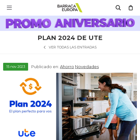
MI CUENTA

Catálogo
Escríbenos Aquí!!
Promo Aniversario
C
PLAN 2024 DE UTE
Cocina
VER TODAS LAS ENTRADAS
Publicado en:
Ahorro
Novedades
15
nov
2023
Refrigeración
Lavado
Climatización