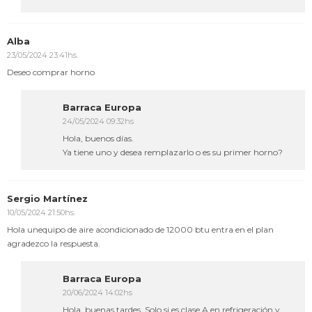
Alba
23/05/2024 23:41hs.
Deseo comprar horno
Barraca Europa
24/05/2024 09:32hs
Hola, buenos días.
Ya tiene uno y desea remplazarlo o es su primer horno?
Sergio Martínez
10/05/2024 21:50hs.
Hola unequipo de aire acondicionado de 12000 btu entra en el plan
agradezco la respuesta.
Barraca Europa
20/06/2024 14:02hs
Hola, buenas tardes. Solo si es clase A en refrigeración y