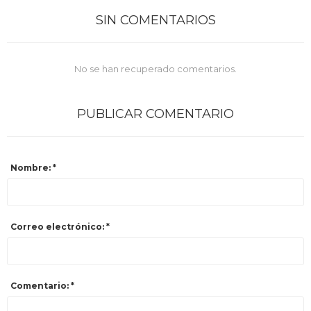
Celulares
SIN COMENTARIOS
No se han recuperado comentarios.
Outlet
PUBLICAR COMENTARIO
Mis pedidos
Nombre: *
Atención Personalizada
Correo electrónico: *
Local
Comentario: *