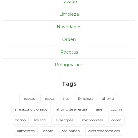
Lavado
Limpieza
Novedades
Orden
Recetas
Refrigeración
Tags
recetas
receta
tips
limpieza
ahorro
aire acondicionado
ahorro de energía
aire
cocina
horno
lavado
lavarropas
microondas
orden
alimentos
anafe
cocinando
electrodomésticos