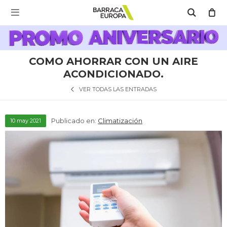
MI CUENTA

Catálogo
Escríbenos Aquí!!
Promo Aniversario
C
COMO AHORRAR CON UN AIRE
Cocina
ACONDICIONADO.
VER TODAS LAS ENTRADAS
Refrigeración
Publicado en:
Climatización
10
may
2021
Lavado
Climatización