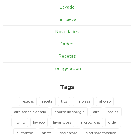
Lavado
Limpieza
Novedades
Orden
Recetas
Refrigeración
Tags
recetas
receta
tips
limpieza
ahorro
aire acondicionado
ahorro de energía
aire
cocina
horno
lavado
lavarropas
microondas
orden
alimentos
anafe
cocinando
electrodomésticos