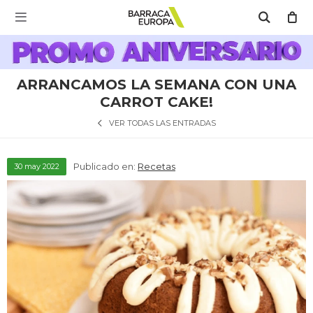
MI CUENTA

Catálogo
Escríbenos Aquí!!
Promo Aniversario
C
ARRANCAMOS LA SEMANA CON UNA
Cocina
CARROT CAKE!
VER TODAS LAS ENTRADAS
Refrigeración
Publicado en:
Recetas
30
may
2022
Lavado
Climatización