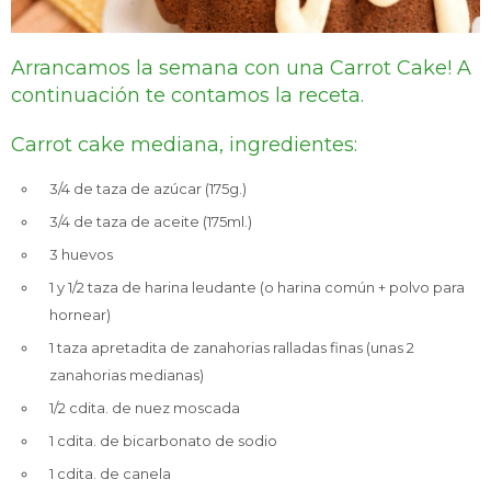
Arrancamos la semana con una Carrot Cake! A
TV & Audio
continuación te contamos la receta.
Carrot cake mediana, ingredientes:
Hogar
3/4 de taza de azúcar (175g.)
3/4 de taza de aceite (175ml.)
3 huevos
1 y 1/2 taza de harina leudante (o harina común + polvo para
Baño
hornear)
1 taza apretadita de zanahorias ralladas finas (unas 2
zanahorias medianas)
Cuidado personal
1/2 cdita. de nuez moscada
1 cdita. de bicarbonato de sodio
1 cdita. de canela