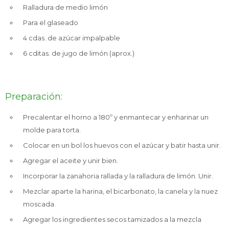
Ralladura de medio limón
Celulares
Para el glaseado
4 cdas. de azúcar impalpable
6 cditas. de jugo de limón (aprox.)
Outlet
Preparación:
Mis pedidos
Precalentar el horno a 180º y enmantecar y enharinar un
molde para torta.
Colocar en un bol los huevos con el azúcar y batir hasta unir.
Atención Personalizada
Agregar el aceite y unir bien.
Incorporar la zanahoria rallada y la ralladura de limón. Unir.
Mezclar aparte la harina, el bicarbonato, la canela y la nuez
moscada.
Local
Agregar los ingredientes secos tamizados a la mezcla