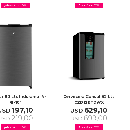
10
10
ar 90 Lts Indurama IN-
Cervecera Consul 82 Lts
RI-101
CZD12BTDWX
197,10
629,10
USD
USD
219,00
699,00
USD
USD
10
10