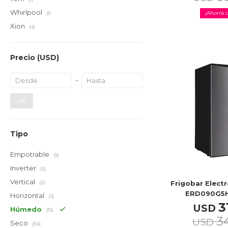
Whirlpool
(1)
Xion
(4)
Precio
(USD)
OK
Tipo
Empotrable
(5)
Inverter
(5)
Vertical
Frigobar Electr
(2)
ERD090G5H
Horizontal
(3)
3
USD
Húmedo
(15)
3
USD
Seco
(54)