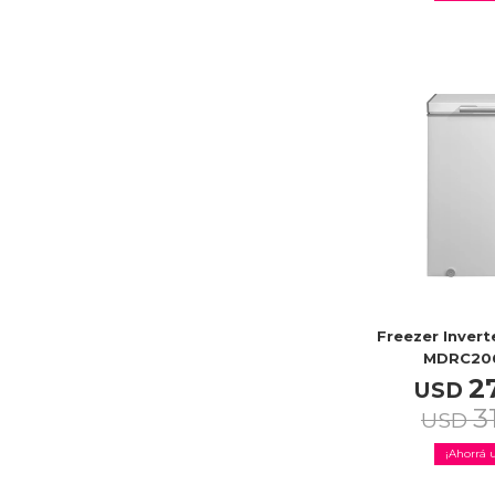
Freezer Invert
MDRC20
2
USD
3
USD