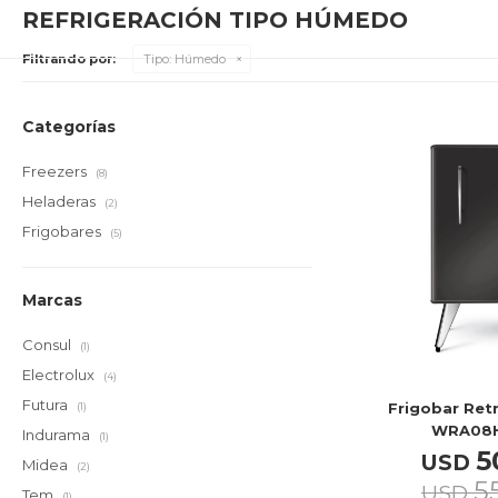
REFRIGERACIÓN TIPO HÚMEDO
Filtrando por:
Tipo:
Húmedo
Categorías
Freezers
(8)
Heladeras
(2)
Frigobares
(5)
Marcas
Consul
(1)
Electrolux
(4)
Futura
Frigobar Ret
(1)
WRA08
Indurama
(1)
5
USD
Midea
(2)
5
USD
Tem
(1)