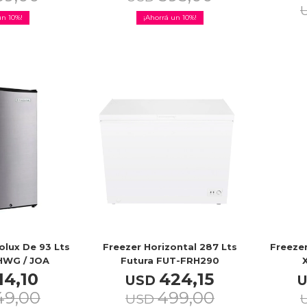
10
10
olux De 93 Lts
Freezer Horizontal 287 Lts
Freezer
WG / JOA
Futura FUT-FRH290
14,10
424,15
USD
49,00
499,00
USD