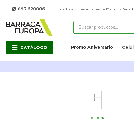
093 620086
Horario Local: Lunes a viernes de 10 a 19 hrs. Sábado
Promo Aniversario
Celul
CATÁLOGO
Heladeras