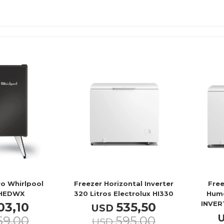
ro Whirlpool
Freezer Horizontal Inverter
Free
HEDWX
320 Litros Electrolux HI330
Hume
INVER
03,10
535,50
USD
59,00
595,00
USD