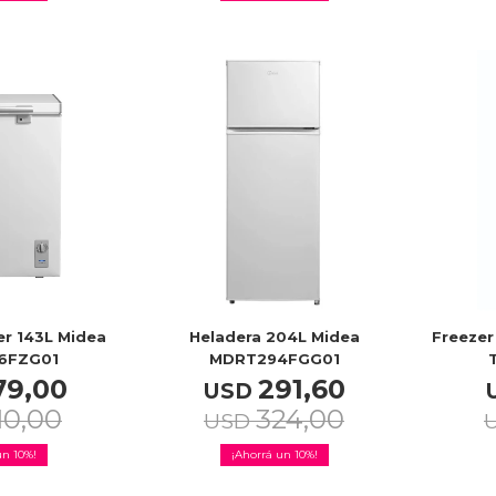
er 143L Midea
Heladera 204L Midea
Freezer 
6FZG01
MDRT294FGG01
79,00
291,60
USD
10,00
324,00
USD
10
10