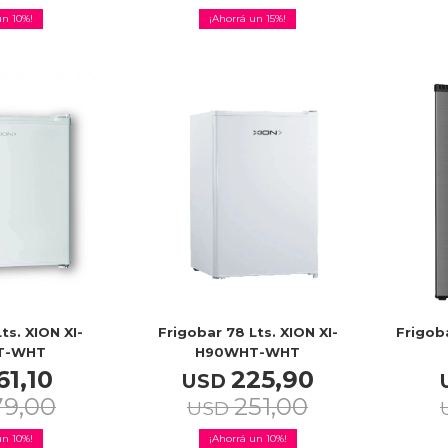
10
15
ts. XION XI-
Frigobar 78 Lts. XION XI-
Frigob
T-WHT
H90WHT-WHT
61,10
225,90
USD
79,00
251,00
USD
10
10