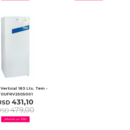
Vertical 163 Lts. Tem -
T0UFRV2505001
431,10
USD
479,00
USD
10