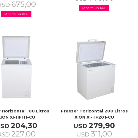
675,00
USD
10
10
 Horizontal 100 Litros
Freezer Horizontal 200 Litros
XION XI-HF111-CU
XION XI-HF201-CU
204,30
279,90
USD
USD
227,00
311,00
USD
USD