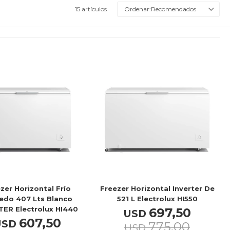
15 artículos
Recomendados
zer Horizontal Frío
Freezer Horizontal Inverter De
do 407 Lts Blanco
521 L Electrolux HI550
TER Electrolux HI440
697,50
USD
607,50
USD
775,00
USD