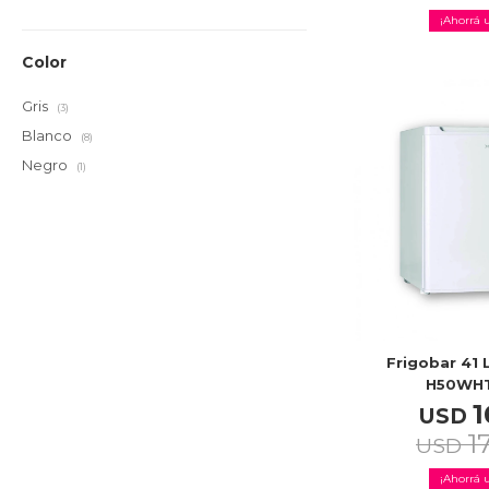
Color
Gris
(3)
Blanco
(8)
Negro
(1)
Frigobar 41 L
H50WH
1
USD
1
USD