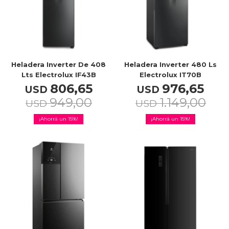
Celulares
Outlet
Heladera Inverter De 408
Heladera Inverter 480 Ls
Lts Electrolux IF43B
Electrolux IT70B
806,65
976,65
USD
USD
949,00
1.149,00
USD
USD
Mis pedidos
15
15
Atención Personalizada
Local