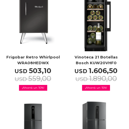
TV & Audio
Hogar
Frigobar Retro Whirlpool
Vinoteca 21 Botellas
WRA08HEDWX
Bosch KUW20VHF0
503,10
1.606,50
USD
USD
559,00
1.890,00
USD
Baño
USD
10
15
Cuidado personal