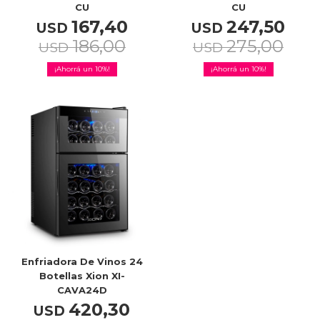
CU
CU
167,40
247,50
USD
USD
186,00
275,00
USD
USD
10
10
Enfriadora De Vinos 24
Botellas Xion XI-
CAVA24D
420,30
USD