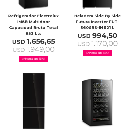
Refrigerador Electrolux
Heladera Side By Side
Service
IM8B Multidoor
Futura Inverter FUT-
Capacidad Bruta Total
560SBS-IN 521 L
633 Lts
994,50
USD
1.656,65
USD
1.170,00
USD
1.949,00
USD
15
15