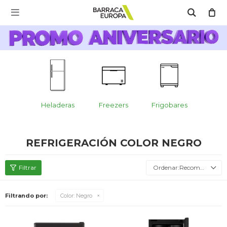
MI CUENTA

Catálogo
Escríbenos Aquí!!
Promo Aniversario
C
Cocina
obares
Heladeras
Freezers
Frigobares
Helad
Refrigeración
REFRIGERACIÓN COLOR NEGRO
Lavado
Recomendados
Filtrando por:
Color:
Negro
Climatización