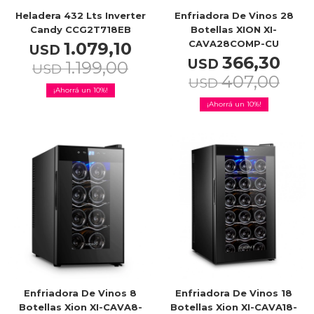
Heladera 432 Lts Inverter
Enfriadora De Vinos 28
Candy CCG2T718EB
Botellas XION XI-
CAVA28COMP-CU
1.079,10
USD
366,30
USD
1.199,00
USD
407,00
USD
10
10
Enfriadora De Vinos 8
Enfriadora De Vinos 18
Botellas Xion XI-CAVA8-
Botellas Xion XI-CAVA18-