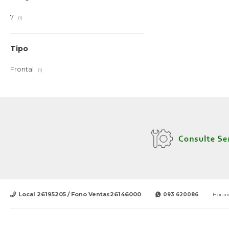
7
(1)
Tipo
Frontal
(1)
Local 26195205 / Fono Ventas26146000
093 620086
Horari