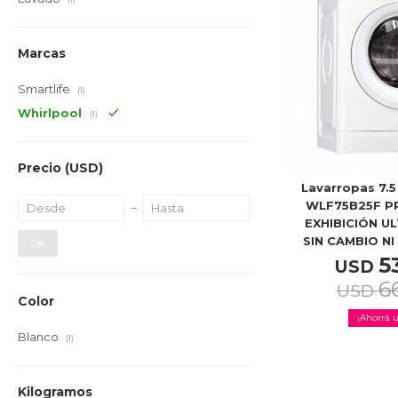
Marcas
Smartlife
(1)
Whirlpool
(1)
Precio
(USD)
Lavarropas 7.5
WLF75B25F P
EXHIBICIÓN U
SIN CAMBIO N
OK
5
USD
6
USD
Color
Blanco
(1)
Kilogramos