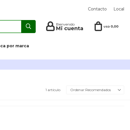
Contacto
Local
0,00
USD
ca por marca
1 artículo
Recomendados