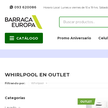
093 620086
Horario Local: Lunes a viernes de 10 a 19 hrs. Sábado
Promo Aniversario
Celul
CATÁLOGO
WHIRLPOOL EN OUTLET
Filtrando por:
Whirlpool
Categorías
Lavado
(1)