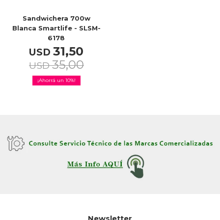
Sandwichera 700w
Blanca Smartlife - SLSM-
TV & Audio
6178
31,50
USD
35,00
USD
10
Hogar
Baño
Cuidado personal
Newsletter