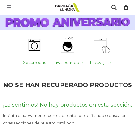
MI CUENTA

Catálogo
Escríbenos Aquí!!
Promo Aniversario
C
Cocina
ajillas
Secarropas
Lavasecarropas
Lavavajillas
Secar
Refrigeración
NO SE HAN RECUPERADO PRODUCTOS
Lavado
¡Lo sentimos! No hay productos en esta sección.
Inténtalo nuevamente con otros criterios de filtrado o busca en
otras secciones de nuestro catálogo.
Climatización