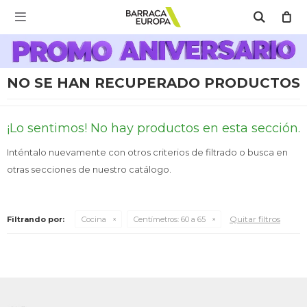
MI CUENTA

Catálogo
Escríbenos Aquí!!
Promo Aniversario
C
NO SE HAN RECUPERADO PRODUCTOS
Cocina
¡Lo sentimos! No hay productos en esta sección.
Inténtalo nuevamente con otros criterios de filtrado o busca en
Refrigeración
otras secciones de nuestro catálogo.
Quitar filtros
Filtrando por:
Cocina
Centímetros:
60 a 65
Lavado
Climatización