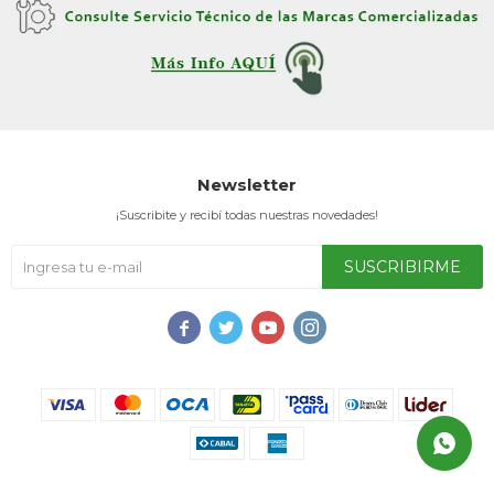
TV & Audio
Newsletter
Hogar
¡Suscribite y recibí todas nuestras novedades!
SUSCRIBIRME
Baño




Cuidado personal