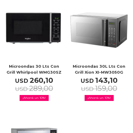
TV & Audio
Hogar
Microondas 30 Lts Con
Microondas 30L Lts Con
Grill Whirlpool WMG30SZ
Grill Xion XI-MW3050G
260,10
143,10
USD
USD
Baño
289,00
159,00
USD
USD
10
10
Cuidado personal