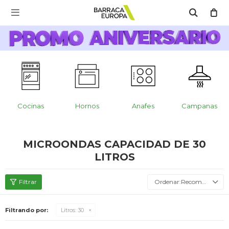
MI CUENTA

Catálogo
Escríbenos Aquí!!
Promo Aniversario
C
Cocina
Cocinas
Hornos
Anafes
Campanas
Refrigeración
MICROONDAS CAPACIDAD DE 30
LITROS
Lavado
Recomendados
Filtrando por:
Litros:
30
Climatización