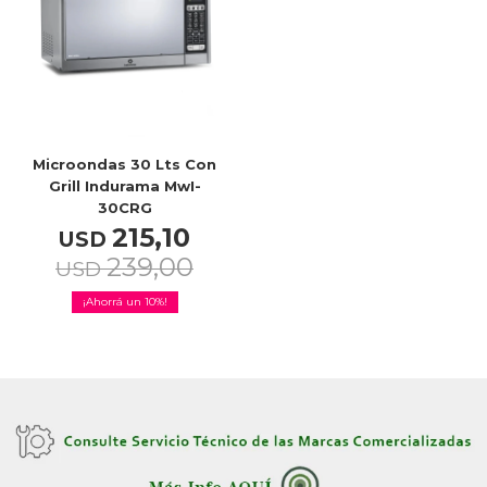
Celulares
Outlet
Microondas 30 Lts Con
Grill Indurama MwI-
30CRG
215,10
Mis pedidos
USD
239,00
USD
10
Atención Personalizada
Local