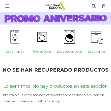
MI CUENTA

Catálogo
Escríbenos Aquí!!
Promo Aniversario
C
Cocina
Lavarropas
Secarropas
Lavasecarropas
Lavavajillas
Refrigeración
NO SE HAN RECUPERADO PRODUCTOS
Lavado
¡Lo sentimos! No hay productos en esta sección.
Inténtalo nuevamente con otros criterios de filtrado o busca en
otras secciones de nuestro catálogo.
Climatización