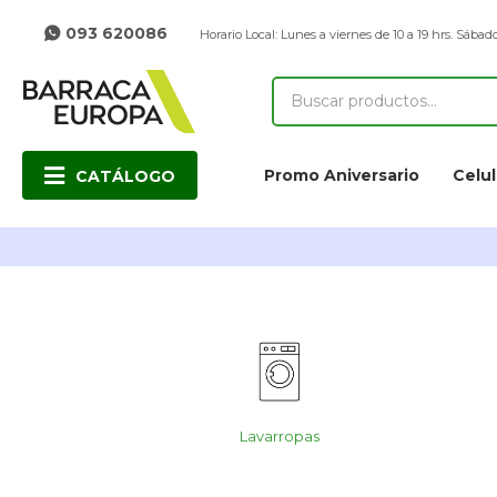
093 620086
Horario Local: Lunes a viernes de 10 a 19 hrs. Sábado
Promo Aniversario
Celul
CATÁLOGO
Lavarropas