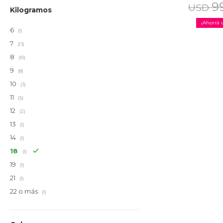
9
USD
Kilogramos
6
(1)
7
(13)
8
(10)
9
(8)
10
(3)
11
(5)
12
(2)
13
(1)
14
(1)
18
(1)
19
(1)
21
(1)
22 o más
(1)