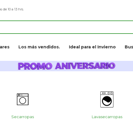
s de 10 a 13 hrs.
ares
Los más vendidos.
Ideal para el Invierno
Bus
Secarropas
Lavasecarropas