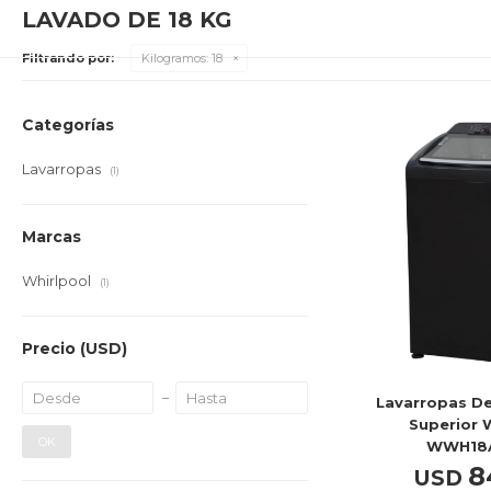
LAVADO DE 18 KG
Filtrando por:
Kilogramos:
18
Categorías
Lavarropas
(1)
Marcas
Whirlpool
(1)
Precio
(USD)
Lavarropas De
Superior 
OK
WWH18
8
USD