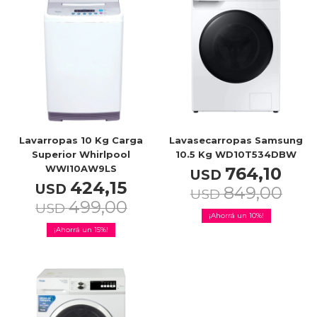
TV & Audio
Hogar
Lavarropas 10 Kg Carga
Lavasecarropas Samsung
Superior Whirlpool
10.5 Kg WD10T534DBW
WWI10AW9LS
764,10
USD
424,15
USD
849,00
Baño
USD
499,00
USD
10
15
Cuidado personal