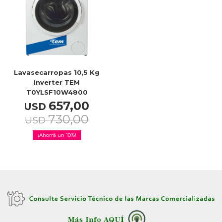
Celulares
Outlet
Lavasecarropas 10,5 Kg
Inverter TEM
T0YLSF10W4800
657,00
USD
Mis pedidos
730,00
USD
10
Atención Personalizada
Local