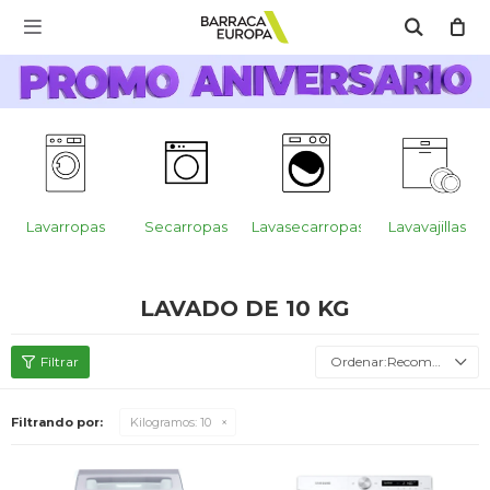
MI CUENTA

Catálogo
Escríbenos Aquí!!
Promo Aniversario
C
Cocina
Lavarropas
Secarropas
Lavasecarropas
Lavavajillas
Refrigeración
LAVADO DE 10 KG
Lavado
Recomendados
Filtrando por:
Kilogramos:
10
Climatización