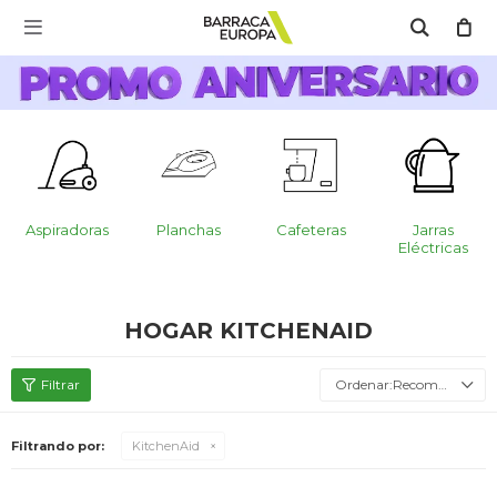
MI CUENTA

Catálogo
Escríbenos Aquí!!
Promo Aniversario
C
Cocina
Aspiradoras
Planchas
Cafeteras
Jarras
Eléctricas
Refrigeración
HOGAR KITCHENAID
Lavado
Recomendados
Filtrando por:
KitchenAid
Climatización