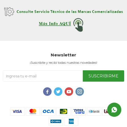
Celulares
Outlet
Newsletter
Mis pedidos
¡Suscribite y recibí todas nuestras novedades!
SUSCRIBIRME
Atención Personalizada




Local