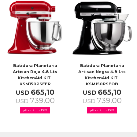
TV & Audio
Hogar
Batidora Planetaria
Batidora Planetaria
Artisan Roja 4.8 Lts
Artisan Negra 4.8 Lts
KitchenAid KIT-
KitchenAid KIT-
Baño
KSM150PSEER
KSM150PSEOB
665,10
665,10
USD
USD
739,00
739,00
USD
USD
10
10
Cuidado personal